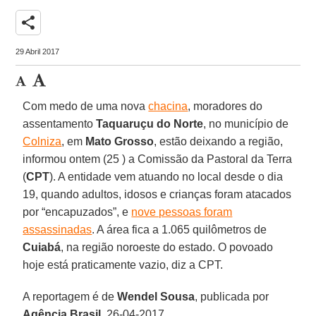
share
29 Abril 2017
Com medo de uma nova
chacina
, moradores do
assentamento
Taquaruçu do Norte
, no município de
Colniza
, em
Mato Grosso
, estão deixando a região,
informou ontem (25 ) a Comissão da Pastoral da Terra
(
CPT
). A entidade vem atuando no local desde o dia
19, quando adultos, idosos e crianças foram atacados
por “encapuzados”, e
nove pessoas foram
assassinadas
. A área fica a 1.065 quilômetros de
Cuiabá
, na região noroeste do estado. O povoado
hoje está praticamente vazio, diz a CPT.
A reportagem é de
Wendel Sousa
, publicada por
Agência Brasil
, 26-04-2017.