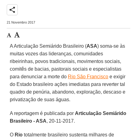
share
21 Novembro 2017
A Articulação Semiárido Brasileiro (
ASA
) soma-se às
muitas vozes das lideranças, comunidades
ribeirinhas, povos tradicionais, movimentos sociais,
comitês de bacias, pastorais sociais e especialistas
para denunciar a morte do
Rio São Francisco
e exigir
do Estado brasileiro ações imediatas para reverter tal
quadro de penúria, abandono, exploração, descaso e
privatização de suas águas.
A reportagem é publicada por
Articulação Semiárido
Brasileiro - ASA
, 20-11-2017.
O
Rio
totalmente brasileiro sustenta milhares de