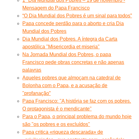
1º Dia Mundial dos Pobres – 19 de novembro -
Mensagem do Papa Francisco
“O Dia Mundial dos Pobres é um sinal para todos”
Papa concede perdão para o aborto e cria Dia
Mundial dos Pobres
Dia Mundial dos Pobres. A íntegra da Carta
apostólica "Misericordia et miseria"
Na Jornada Mundial dos Pobres, o papa
Francisco pede obras concretas e não apenas
palavras
Aqueles pobres que almoçam na catedral de
Bolonha com o Papa, e a acusação de
"profanação”
Papa Francisco: ''A história se faz com os pobres.
O protagonista é o mendicante''
Para o Papa, o principal problema do mundo hoje
são "os pobres e os excluídos"
Papa critica «riqueza descarada» de