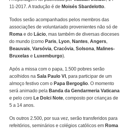
11-2017. A tradução é de
Moisés Sbardelotto
.
Todos serão acompanhados pelos membros das
associações de voluntariado provenientes não só de
Roma
e do
Lácio
, mas também de diversas dioceses
do mundo (como
Paris
,
Lyon
,
Nantes
,
Angers
,
Beauvais
,
Varsóvia
,
Cracóvia
,
Solsona
,
Malines-
Bruxelas
e
Luxemburgo
).
Após a missa com o papa, 1.500 pobres serão
acolhidos na
Sala Paulo VI
, para participar de um
almoço festivo com o
Papa Bergoglio
. O momento
será animado pela
Banda da Gendarmeria Vaticana
e pelo coro
Le Dolci Note
, composto por crianças de
5 a 14 anos.
Os outros 2.500, por sua vez, serão transferidos para
refeitórios, seminários e colégios católicos em
Roma