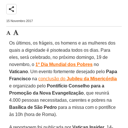
share
15 Novembro 2017
Os últimos, os frágeis, os homens e as mulheres dos
quais a dignidade é pisoteada todos os dias. Para
eles, será celebrado, no próximo domingo, 19 de
novembro, o
1º Dia Mundial dos Pobres
no
Vaticano
. Um evento fortemente desejado pelo
Papa
Francisco
na
conclusão do
Jubileu da Misericórdia
e organizado pelo
Pontifício Conselho para a
Promoção da Nova Evangelização
, que reunirá
4.000 pessoas necessitadas, carentes e pobres na
Basílica de São Pedro
para a missa com o pontífice
às 10h (hora de Roma).
A reportagem foi publicada por
Vatican Insider
, 14-