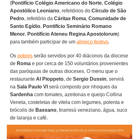
(
Pontifício Colégio Americano do Norte
,
Colégio
Apostólico Leoniano
, refeitórios do
Círculo de São
Pedro
, refeitório da
Cáritas Roma
,
Comunidade de
Santo Egídio
,
Pontifício Seminário Romano
Menor
,
Pontifício Ateneu Regina Apostolorum
)
para também participar de um
almoço festivo
.
Os
pobres
serão servidos por 40 diáconos da diocese
de
Roma
e por cerca de 150 voluntários provenientes
das paróquias de outras dioceses. O menu que o
restaurante
Al Pioppeto
, de
Sergio Dussin
, servirá
na
Sala Paulo VI
será composto por nhoques da
Sardenha
com tomates, azeitonas e queijo Collina
Veneta, costeletas de vitela com legumes, polenta e
brócolis de
Bassano
, tiramisú veneziano, água, suco
de laranja e café.