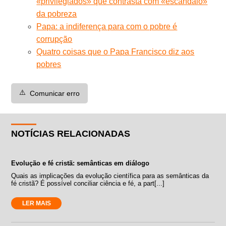
«privilegiados» que contrasta com «escândalo»
da pobreza
Papa: a indiferença para com o pobre é
corrupção
Quatro coisas que o Papa Francisco diz aos
pobres
⚠️
Comunicar erro
NOTÍCIAS RELACIONADAS
Evolução e fé cristã: semânticas em diálogo
Quais as implicações da evolução científica para as semânticas da
fé cristã? É possível conciliar ciência e fé, a part[...]
LER MAIS