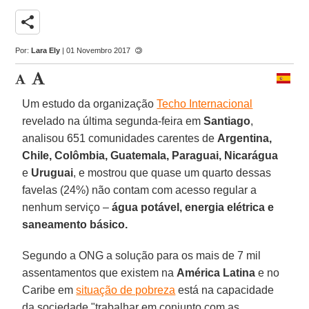
share
Por:
Lara Ely
| 01 Novembro 2017
Um estudo da organização
Techo Internacional
revelado na última segunda-feira em
Santiago
,
analisou 651 comunidades carentes de
Argentina,
Chile, Colômbia, Guatemala, Paraguai, Nicarágua
e
Uruguai
, e mostrou que quase um quarto dessas
favelas (24%) não contam com acesso regular a
nenhum serviço –
água potável, energia elétrica e
saneamento básico.
Segundo a ONG a solução para os mais de 7 mil
assentamentos que existem na
América Latina
e no
Caribe em
situação de pobreza
está na capacidade
da sociedade "trabalhar em conjunto com as