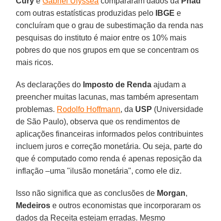
Cury
e
Gabriel Ulyssea
compararam dados da
Pnad
com outras estatísticas produzidas pelo
IBGE
e
concluíram que o grau de subestimação da renda nas
pesquisas do instituto é maior entre os 10% mais
pobres do que nos grupos em que se concentram os
mais ricos.
As declarações do
Imposto de Renda
ajudam a
preencher muitas lacunas, mas também apresentam
problemas.
Rodolfo Hoffmann
, da
USP
(Universidade
de São Paulo), observa que os rendimentos de
aplicações financeiras informados pelos contribuintes
incluem juros e correção monetária. Ou seja, parte do
que é computado como renda é apenas reposição da
inflação –uma "ilusão monetária", como ele diz.
Isso não significa que as conclusões de
Morgan
,
Medeiros
e outros economistas que incorporaram os
dados da Receita estejam erradas. Mesmo