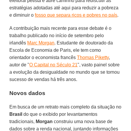
eleitoral petista e abre caminho para rediscutir as
estratégias adotadas até aqui para reduzir a pobreza
e diminuir o
fosso que separa ricos e pobres no país
.
A contribuição mais recente para esse debate é o
trabalho publicado no início de setembro pelo
irlandês
Marc Morgan
. Estudante de doutorado da
Escola de Economia de Paris, ele tem como
orientador o economista francês
Thomas Piketty
,
autor de "
O Capital no Século 21
", vasto painel sobre
a evolução da desigualdade no mundo que se tornou
sucesso de vendas há três anos.
Novos dados
Em busca de um retrato mais completo da situação no
Brasil
do que o exibido por levantamentos
tradicionais,
Morgan
construiu uma nova base de
dados sobre a renda nacional, juntando informações