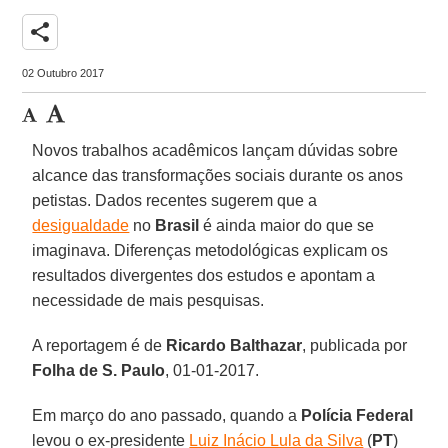
share
02 Outubro 2017
Novos trabalhos acadêmicos lançam dúvidas sobre
alcance das transformações sociais durante os anos
petistas. Dados recentes sugerem que a
desigualdade
no
Brasil
é ainda maior do que se
imaginava. Diferenças metodológicas explicam os
resultados divergentes dos estudos e apontam a
necessidade de mais pesquisas.
A reportagem é de
Ricardo Balthazar
, publicada por
Folha de S. Paulo
, 01-01-2017.
Em março do ano passado, quando a
Polícia Federal
levou o ex-presidente
Luiz Inácio Lula da Silva
(
PT
)