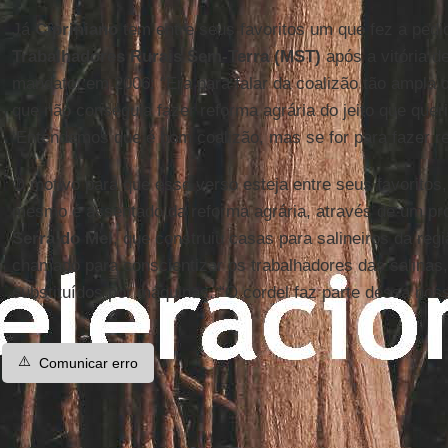
Já
Cipriniano
tem entre seus favoritos um que fez a ped
Trabalhadores Rurais Sem-Terra (MST)
após a vitória d
mandato, em 2006: “Era para falar da coalizão tão ampla
que não conseguia fazer reforma agrária do jeito que quer
‘Entendemos que é bom coalizão, mas se for para fazer ref
O motivo para que esse verso esteja entre seus favoritos,
mesmo é assentado da reforma agrária, através de um pr
Serra do Mel
, que construiu casas para salineiros da regi
chamado para conscientizar os trabalhadores das salinas
substituídos por máquinas. “O cordel faz parte dessa noss
⚠️
Comunicar erro