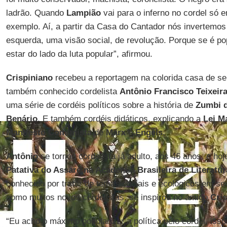
ladrão. Quando
Lampião
vai para o inferno no cordel só e
exemplo. Aí, a partir da Casa do Cantador nós invertemo
esquerda, uma visão social, de revolução. Porque se é p
estar do lado da luta popular”, afirmou.
Crispiniano
recebeu a reportagem na colorida casa de seu
também conhecido cordelista
Antônio Francisco Teixeir
uma série de cordéis políticos sobre a história de
Zumbi 
Benário
. E também cordéis didáticos, explicando a
Lei M
Manifesto Comunista
de
Marx
e
Engels.
Antônio
se tornou cordelista já adulto, aos 46 anos, e ho
Patativa do Assaré na Academia Brasileira de Literatur
conhecido por tratar de temas sociais e ecológicos em seu
como muitos novos cordelistas, se inspirou no amigo
Cri
“Eu acho o máximo popularizar a política pelo cordel, iss