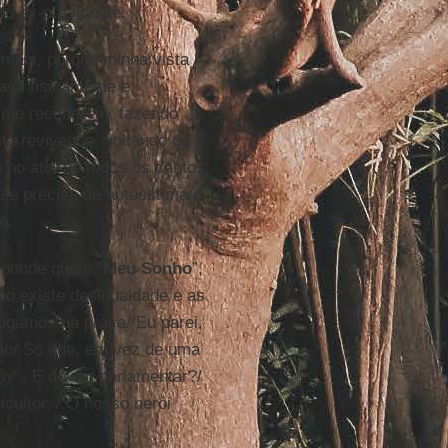
do ex-presidente.
a mais, porque minha vista
ava fisicamente e
s me receberem, fazendo
tá revivendo, voltando de
no ato, de todos os cantos,
ele precisa de autoestima e
e.
ponde que é “
Meu Sonho
”,
ão existe desigualdade e as
gamos na praça/ Eu parei,
ão/ Só que, em vez de uma
m/ - É de um parlamentar?/
cultor, / O nosso herói