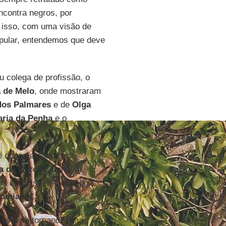
ncontra negros, por
s isso, com uma visão de
opular, entendemos que deve
 colega de profissão, o
a de Melo
, onde mostraram
dos Palmares
e de
Olga
aria da Penha
e o
je ocupa a cadeira de
a de Cordel.
Também
s cordéis, ele conta que,
spiniano
.
o está se tornando uma