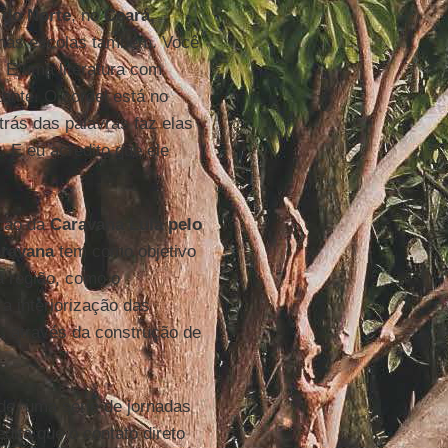
 do Norte
, no
Ceará,
a nas escolas também. Você
 É uma literatura com
tante. O cordel está no
trás das palavras faz elas
 E eu acredito que ele
pção da
Caravana Lula pelo
ravana
tem como objetivo
 região, como o
a interiorização das
, através da construção de
ude, uma série de jornadas
dita que o contato direto