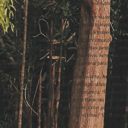
com as populações do sertão nordestino é um diferencial 
“Hoje, se eu for andar por onde andei talvez eu veja aind
está ficando ruim, mas eu estou enxergando mais. Eu viaj
espiritualmente. Conheci as pessoas, via a maneira dela
banquetes sem saber quem eu era. Aprendi muito.
Lula
es
onde saiu. Ontem, eu estava vendo quantas pessoas tinha 
e pensando o quanto ele virou um mito vivo. Acho que se 
gasolina para continuar, essa foi a gasolina para ele”, diss
Questionado sobre qual é seu cordel favorito,
Antônio
res
poema escrito por ele que expõe um lugar utópico, onde n
pessoas vivem em harmonia com a natureza: “Quando che
passei a mão/ Numa estátua de ouro/ Parecida com Sans
queixada/ Uma enxada na mão/ Eu perguntei para o home
Ele me respondeu/ Com um sorriso no olhar/ “É de um agri
popular”.