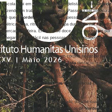
escola aqui em
Mossoró.
Tem cordelistas no
Rio Grande
fazendo um trabalho muito bonito. Passou a ser literatur
vê que o
Cordel
vai onde está as pessoas, na casa delas.
métrica, rima, ritmo. O livro e capa dura é bonito, mas dis
mercado, na feira. Então, esse doce que o cordel tem por 
chegarem mais fácil nas pessoas, se a mensagem for boa.
muda as pessoas”, conta
Antônio.
Antonio
e
Crispiniano
recitaram cordéis no ato de rece
Brasil
em
Mossoró.
Em sua fala,
Lula
destacou que a
Ca
entender as muitas mudanças sociais que aconteceram na
crescimento do número de estudantes universitários, com 
universidades, e a melhoria das consequências das secas
cisternas.
Antônio
, conhecido por ter realizado, durante sua juvent
de bicicleta por milhares de quilômetros do
Nordeste,
acre