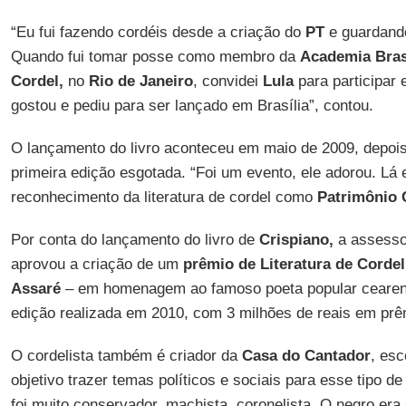
“Eu fui fazendo cordéis desde a criação do
PT
e guardando
Quando fui tomar posse como membro da
Academia Brasi
Cordel,
no
Rio de Janeiro
, convidei
Lula
para participar e
gostou e pediu para ser lançado em Brasília”, contou.
O lançamento do livro aconteceu em maio de 2009, depois 
primeira edição esgotada. “Foi um evento, ele adorou. Lá e
reconhecimento da literatura de cordel como
Patrimônio C
Por conta do lançamento do livro de
Crispiano,
a assesso
aprovou a criação de um
prêmio de
Literatura de Cordel
Assaré
– em homenagem ao famoso poeta popular cearens
edição realizada em 2010, com 3 milhões de reais em prê
O cordelista também é criador da
Casa do Cantador
, es
objetivo trazer temas políticos e sociais para esse tipo de
foi muito conservador, machista, coronelista. O negro er