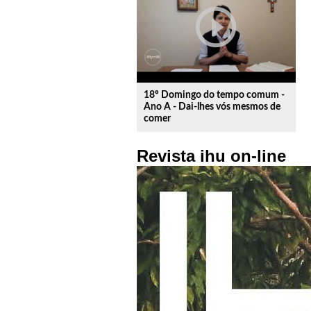
play_circle_outline
18º Domingo do tempo comum -
Ano A - Dai-lhes vós mesmos de
comer
Revista ihu on-line