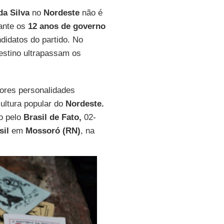
da Silva
no
Nordeste
não é
rante os
12 anos de governo
ndidatos do partido. No
estino ultrapassam os
ores personalidades
cultura popular do
Nordeste.
o pelo
Brasil de Fato,
02-
sil
em
Mossoró (RN)
, na