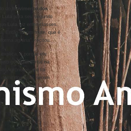
ido do
Movimento dos
e
Lula
para seu segundo
 que
Lula
fez entre classes,
ia. Então fiz um mote, que é
orma agrária”, recitou.
 explica, é porque ele
ojeto governamental na
ão. Agrônomo, ele foi
, demitidos após serem
a luta”, lembra.