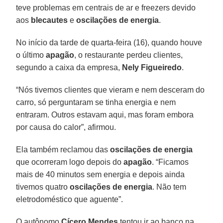
teve problemas em centrais de ar e freezers devido
aos
blecautes
e
oscilações de energia
.
No início da tarde de quarta-feira (16), quando houve
o último
apagão
, o restaurante perdeu clientes,
segundo a caixa da empresa,
Nely Figueiredo
.
“Nós tivemos clientes que vieram e nem desceram do
carro, só perguntaram se tinha energia e nem
entraram. Outros estavam aqui, mas foram embora
por causa do calor”, afirmou.
Ela também reclamou das
oscilações de energia
que ocorreram logo depois do
apagão
. “Ficamos
mais de 40 minutos sem energia e depois ainda
tivemos quatro
oscilações de energia
. Não tem
eletrodoméstico que aguente”.
O autônomo
Cícero Mendes
tentou ir ao banco na