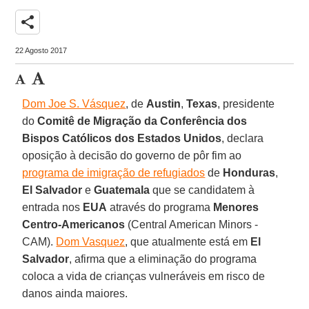
share
22 Agosto 2017
Dom Joe S. Vásquez
, de
Austin
,
Texas
, presidente
do
Comitê de Migração da Conferência dos
Bispos Católicos dos Estados Unidos
, declara
oposição à decisão do governo de pôr fim ao
programa de imigração de refugiados
de
Honduras
,
El Salvador
e
Guatemala
que se candidatem à
entrada nos
EUA
através do programa
Menores
Centro-Americanos
(Central American Minors -
CAM).
Dom Vasquez
, que atualmente está em
El
Salvador
, afirma que a eliminação do programa
coloca a vida de crianças vulneráveis em risco de
danos ainda maiores.