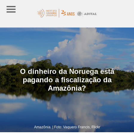
O dinheiro da Noruega está
pagando a fiscalização da
Amazônia?
Amazônia. | Foto: Vaquero Francis, Flickr