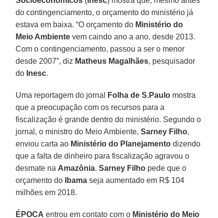
Socioeconômicos
(
Inesc
) mostra que, mesmo antes
do contingenciamento, o orçamento do ministério já
estava em baixa. “O orçamento do
Ministério do
Meio Ambiente
vem caindo ano a ano, desde 2013.
Com o contingenciamento, passou a ser o menor
desde 2007”, diz
Matheus Magalhães
, pesquisador
do
Inesc
.
Uma reportagem do jornal
Folha de S.Paulo
mostra
que a preocupação com os recursos para a
fiscalização é grande dentro do ministério. Segundo o
jornal, o ministro do Meio Ambiente,
Sarney Filho
,
enviou carta ao
Ministério do Planejamento
dizendo
que a falta de dinheiro para fiscalização agravou o
desmate na
Amazônia
.
Sarney Filho
pede que o
orçamento do
Ibama
seja aumentado em R$ 104
milhões em 2018.
ÉPOCA
entrou em contato com o
Ministério do Meio