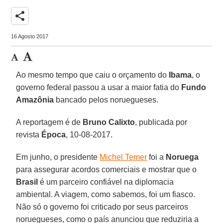
share
16 Agosto 2017
Ao mesmo tempo que caiu o orçamento do
Ibama
, o
governo federal passou a usar a maior fatia do
Fundo
Amazônia
bancado pelos noruegueses.
A reportagem é de
Bruno Calixto
, publicada por
revista
Época
, 10-08-2017.
Em junho, o presidente
Michel Temer
foi a
Noruega
para assegurar acordos comerciais e mostrar que o
Brasil
é um parceiro confiável na diplomacia
ambiental. A viagem, como sabemos, foi um fiasco.
Não só o governo foi criticado por seus parceiros
noruegueses, como o país anunciou que reduziria a