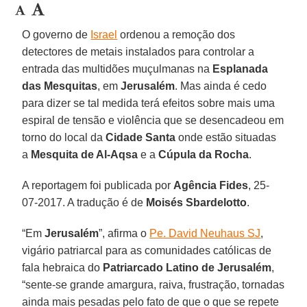
O governo de
Israel
ordenou a remoção dos
detectores de metais instalados para controlar a
entrada das multidões muçulmanas na
Esplanada
das Mesquitas
, em
Jerusalém
. Mas ainda é cedo
para dizer se tal medida terá efeitos sobre mais uma
espiral de tensão e violência que se desencadeou em
torno do local da
Cidade Santa
onde estão situadas
a
Mesquita de Al-Aqsa
e a
Cúpula da Rocha
.
A reportagem foi publicada por
Agência Fides
, 25-
07-2017. A tradução é de
Moisés Sbardelotto
.
“Em
Jerusalém
”, afirma o
Pe. David Neuhaus SJ
,
vigário patriarcal para as comunidades católicas de
fala hebraica do
Patriarcado Latino de Jerusalém
,
“sente-se grande amargura, raiva, frustração, tornadas
ainda mais pesadas pelo fato de que o que se repete