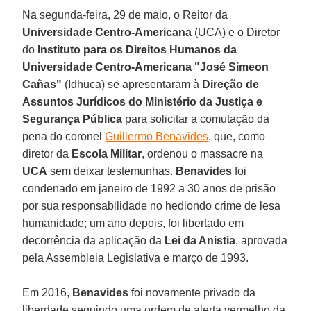
Na segunda-feira, 29 de maio, o Reitor da
Universidade Centro-Americana
(UCA) e o Diretor
do
Instituto para os Direitos Humanos da
Universidade Centro-Americana "José Simeon
Cañas"
(Idhuca) se apresentaram à
Direção de
Assuntos Jurídicos do Ministério da Justiça e
Segurança Pública
para solicitar a comutação da
pena do coronel
Guillermo Benavides
, que, como
diretor da
Escola Militar
, ordenou o massacre na
UCA
sem deixar testemunhas.
Benavides
foi
condenado em janeiro de 1992 a 30 anos de prisão
por sua responsabilidade no hediondo crime de lesa
humanidade; um ano depois, foi libertado em
decorrência da aplicação da
Lei da Anistia
, aprovada
pela Assembleia Legislativa e março de 1993.
Em 2016,
Benavides
foi novamente privado da
liberdade seguindo uma ordem de alerta vermelho da