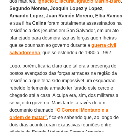
dos mártires.
Ignacio Ellacuría
,
Ignacio Martín-Baró
,
Segundo Montes
,
Joaquin Lopez y Lopez
,
Amando Lopez
,
Juan Ramón Moreno
,
Elba Ramos
e sua filha
Celina
foram brutalmente assassinados na
residência dos jesuítas em San Salvador, em um ato
planejado para desmoralizar as forças guerrilheiras
que se opunham ao governo durante a
guerra civil
salvadorenha
, que se estendeu de 1980 a 1992.
Logo, porém, ficaria claro que tal era a presença de
postos avançados das forças armadas na região da
residência que teria sido impossível um esquadrão
rebelde fortemente armado ter furado este cerco e
chegado até a casa. A culpa era, sim, dos militares a
serviço do governo. Mais tarde, através de um
documento chamado
“O Coronel Montano e a
ordem de matar”
, fica-se sabendo que, ao longo de
dois dias aconteceram exaustivas reuniões entre