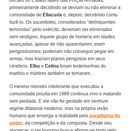
oficiais do Estado Maior das Forças Armadas,
primeiramente decidindo se deviam ou não eliminar a
comunidade de
Ellacuría
e, depois, decidindo como
fazê-lo. Os sacerdotes, considerados “delinquentes
terroristas” pelo exército, deveriam ser eliminados
sem vestígios. Aquele grupo de homens em idades
avançadas, apesar de não aparentarem, eram
perigosíssimos: poderiam não conseguir pegar em
armas, mas traziam planos perigosos em seus
cérebros.
Elba
e
Celina
foram testemunhas do
martírio e mártires também se tornaram.
O mesmo monstro intolerante que executou a
comunidade jesuíta em 1989 continua vivo e matando
sem piedade. E ele não foi gestado em nenhum
regime ditatorial moderno, mas na própria visão
humana que enxerga a realidade pelo
paradigma do
poder
, da competição e da conquista. Desde seu
alvorecer, o ser humano busca afirmar-se tanto pelo