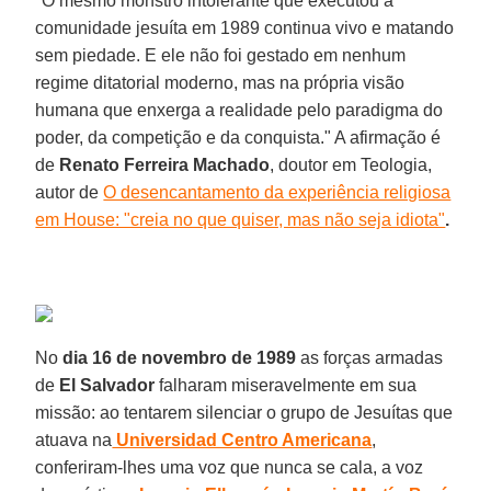
"O mesmo monstro intolerante que executou a
comunidade jesuíta em 1989 continua vivo e matando
sem piedade. E ele não foi gestado em nenhum
regime ditatorial moderno, mas na própria visão
humana que enxerga a realidade pelo paradigma do
poder, da competição e da conquista." A afirmação é
de
Renato Ferreira Machado
, doutor em Teologia,
autor de
O desencantamento da experiência religiosa
em House: "creia no que quiser, mas não seja idiota"
.
No
dia 16 de novembro de 1989
as forças armadas
de
El Salvador
falharam miseravelmente em sua
missão: ao tentarem silenciar o grupo de Jesuítas que
atuava na
Universidad Centro Americana
,
conferiram-lhes uma voz que nunca se cala, a voz