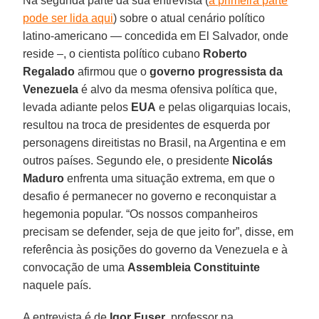
Na segunda parte da sua entrevista (
a primeira parte
pode ser lida aqui
) sobre o atual cenário político
latino-americano — concedida em El Salvador, onde
reside –, o cientista político cubano
Roberto
Regalado
afirmou que o
governo progressista da
Venezuela
é alvo da mesma ofensiva política que,
levada adiante pelos
EUA
e pelas oligarquias locais,
resultou na troca de presidentes de esquerda por
personagens direitistas no Brasil, na Argentina e em
outros países. Segundo ele, o presidente
Nicolás
Maduro
enfrenta uma situação extrema, em que o
desafio é permanecer no governo e reconquistar a
hegemonia popular. “Os nossos companheiros
precisam se defender, seja de que jeito for”, disse, em
referência às posições do governo da Venezuela e à
convocação de uma
Assembleia Constituinte
naquele país.
A entrevista é de
Igor Fuser
, professor na