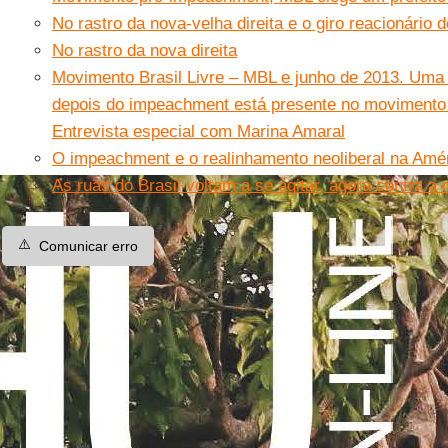
No rastro da nova-velha direita e o giro reacionário
No rastro da nova direita
Movimento Brasil Livre – MBL e junho de 2013. Uma
depois do impeachment está presente no movimento
Entrevista especial com Marina Amaral
O impeachment e o realinhamento neoliberal na Amér
As ruas do Brasil voltam a se agitar, agora contra a
⚠️
Comunicar erro