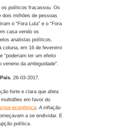
 os políticos fracassou. Os
 dois milhões de pessoas
iram o “Fora Lula” e o “Fora
 em casa vendo os
os analistas políticos.
 coluna, em 16 de fevereiro
e “poderiam ter um efeito
o veneno da ambiguidade”.
 País
, 26-03-2017.
ão forte e clara que afeta
 multidões em favor do
crise econômica
. A inflação
 começavam a se endividar. E
pção política.