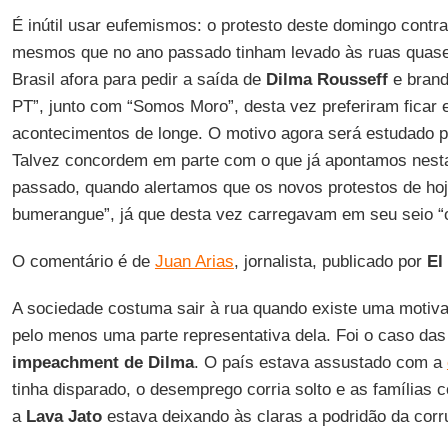
É inútil usar eufemismos: o protesto deste domingo contra
mesmos que no ano passado tinham levado às ruas quase
Brasil afora para pedir a saída de
Dilma Rousseff
e brand
PT”, junto com “Somos Moro”, desta vez preferiram ficar
acontecimentos de longe. O motivo agora será estudado pel
Talvez concordem em parte com o que já apontamos nesta
passado, quando alertamos que os novos protestos de hoj
bumerangue”, já que desta vez carregavam em seu seio “
O comentário é de
Juan Arias
, jornalista, publicado por
El
A sociedade costuma sair à rua quando existe uma motivaç
pelo menos uma parte representativa dela. Foi o caso das
impeachment de Dilma
. O país estava assustado com a
tinha disparado, o desemprego corria solto e as famílias
a
Lava Jato
estava deixando às claras a podridão da corru