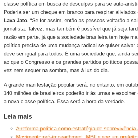
classe política em busca de desculpas para se auto-anisti
Poderia ser um cheque em branco para respirar aliviados e
Lava Jato
. “Se for assim, então as pessoas voltarão a sa
jornalista. Talvez, mas também é possível que já seja tar
razão em parte, já que a sociedade brasileira tem hoje ma
política precisa de uma mudança radical se quiser salvar 
deve ser igual para todos. É uma sociedade que, ainda sem
ao que o Congresso e os grandes partidos políticos poss
vez nem sequer na sombra, mas à luz do dia.
A grande manifestação popular será, no entanto, em outu
140 milhões de brasileiros poderão ir às urnas e escolher
a nova classe política. Essa será a hora da verdade.
Leia mais
A reforma política como estratégia de sobrevivência
Movimento pró-impeachment, MBL elege um prefeito