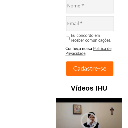
Eu concordo em
receber comunicações.
Conheça nossa
Política de
Privacidade
.
Vídeos IHU
play_circle_outline