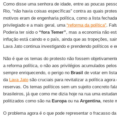
Como disse uma senhora de idade, entre as poucas pess
Rio, “não havia coisas específicas” contra as quais protes
motivos eram de engenharia política, como a lista fechada
privilegiado e a mais geral, uma
“reforma da política”
. Fal
Poderia ter sido o
“fora Temer”
, mas a economia não está
inflação está caindo e o país, ainda que as tropeções, sa
Lava Jato continua investigando e prendendo políticos e 
Não é que os temas do protesto não fossem objetivamente
a reforma política, o não aos privilégios acumulados pelo
sempre enriquecendo, o perigo no
Brasil
de votar em list
da
Lava Jato
são cruciais para revitalizar a política agor
reservas. Os temas políticos sem um sujeito concreto fa
brasileiros, já que como me dizia hoje na rua uma estudan
politizados como são na
Europa
ou na
Argentina
, neste 
O problema agora é o que pode representar o fracasso d