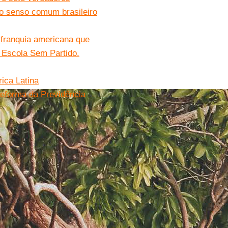
 do senso comum brasileiro
 franquia americana que
 Escola Sem Partido.
ica Latina
 reforma da Previdência