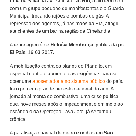
Lula da Silva
na av. Paulista. No
Rio
, o ato terminou
com um grupo pequeno de manifestantes e a Guarda
Municipal trocando rojões e bombas de gás. A
repressão dos agentes, já nas mãos da PM, atingiu
até clientes de um bar na região da Cinelândia.
A reportagem é de
Heloísa Mendonça
, publicada por
El País
, 16-03-2017.
A mobilização contra os planos do Planalto, em
especial contra o aumento das exigências para se
obter uma
aposentadoria no sistema público
do país,
foi o primeiro grande protesto nacional do ano. A
jornada alimenta de combustível uma crise política
que, nove meses após o impeachment e em meio ao
escândalo da Operação Lava Jato, já se tornou
crônica.
A paralisação parcial de metrô e ônibus em
São