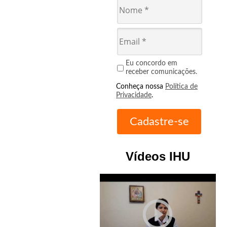
Eu concordo em
receber comunicações.
Conheça nossa
Política de
Privacidade
.
Vídeos IHU
play_circle_outline