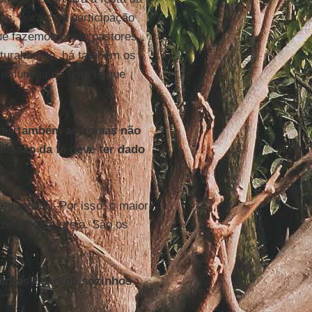
os, para cuja participação
que fazemos como pastores,
aturalmente, há também os
stemunhas de uma fé que
ntes também as coisas não
issão da fé deve ter dado
isa mudou. Por isso, o maior
zer com a Igreja. São os
dres ficariam sozinhos