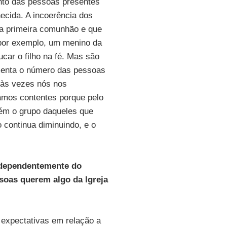
nto das pessoas presentes
cida. A incoerência dos
 a primeira comunhão e que
por exemplo, um menino da
ar o filho na fé. Mas são
menta o número das pessoas
 às vezes nós nos
mos contentes porque pelo
ém o grupo daqueles que
 continua diminuindo, e o
independentemente do
soas querem algo da Igreja
 expectativas em relação a