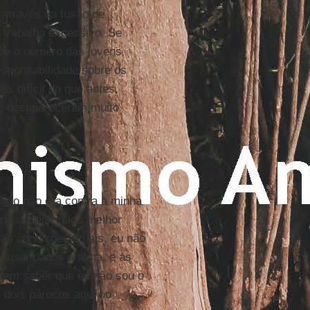
 através da fusão de
 trabalho excessivo. Se
que o número das jovens
responsabilidade sobre os
is difícil do que antes,
 e desapareceram muito
isão não era contra a minha
ria desejar nada melhor
as condições atuais, eu não
ausar danos à alma, e as
tem saber que eu não sou o
i dois párocos aqui no