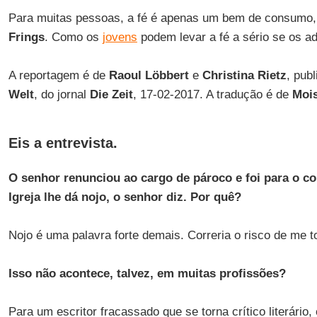
Para muitas pessoas, a fé é apenas um bem de consumo,
Frings
. Como os
jovens
podem levar a fé a sério se os ad
A reportagem é de
Raoul Löbbert
e
Christina Rietz
, pub
Welt
, do jornal
Die Zeit
, 17-02-2017. A tradução é de
Mois
Eis a entrevista.
O senhor renunciou ao cargo de pároco e foi para o co
Igreja lhe dá nojo, o senhor diz. Por quê?
Nojo é uma palavra forte demais. Correria o risco de me to
Isso não acontece, talvez, em muitas profissões?
Para um escritor fracassado que se torna crítico literário