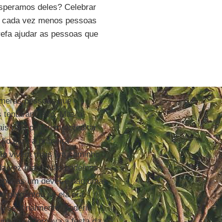
esperamos deles? Celebrar
Mas cada vez menos pessoas
refa ajudar as pessoas que
númeras pessoas que
s tentaram isso. Mas a
ais pais parecem acreditar
ão para a primeira
não vivem mais um caminho
ada vez mais. Não podemos
a apenas um dever e não uma
e perguntou se ela era
u se, finalmente, poderia
unhão se tornava a festa da