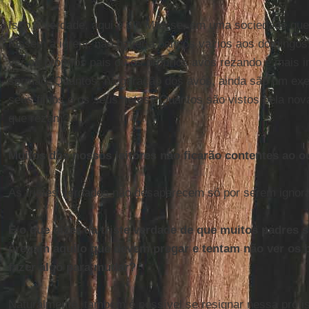
Isso é verdade, aqui e ali. Mas se, em uma sociedade que
fossem à igreja, não haveria bancos vazios aos domingos.
ver os próprios pais ou os próprios avós rezando é mais 
sermão. Quantos, na geração dos avós, ainda são um exem
seus filhos e os seus netos? Quantos são vistos pela n
que rezam?
Muitos dos nossos leitores não ficarão contentes ao ou
As tristes verdades não desaparecem só por serem ignor
E o que dizer da triste verdade de que muitos padres 
pregam aquilo que devem pregar e tentam não ver os 
fazer algo para mudar?
Naturalmente, também é possível se resignar nessa profi