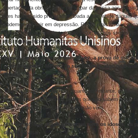
libertação da obrigação de participar da missa aos doming
eles haviam sido preparados. Dada a inutilidade daquilo 
podemos até cair em depressão. Repito mais uma vez: n
outros, mas, apesar de todos os esforços, nós somos te
está desaparecendo inexoravelmente.
Mas os pais de hoje não são, talvez, a prova de que a
eram melhores? Mesmo na sua infância, algo na transm
errado...
Talvez algo deu errado, mas, quanto ao restante, muita co
problema não são tanto os jovens que não sabem o que fa
adultos e os idosos. Eles também não vêm.
Mas como? Nós pensávamos que, sem os idosos, os pa
diante do altar.