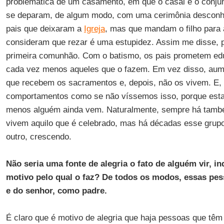
problemática de um casamento, em que o casal e o conju
se deparam, de algum modo, com uma cerimônia desconhe
pais que deixaram a
Igreja
, mas que mandam o filho para
consideram que rezar é uma estupidez. Assim me disse, 
primeira comunhão. Com o batismo, os pais prometem educ
cada vez menos aqueles que o fazem. Em vez disso, au
que recebem os sacramentos e, depois, não os vivem. E,
comportamentos como se não víssemos isso, porque esta
menos alguém ainda vem. Naturalmente, sempre há tamb
vivem aquilo que é celebrado, mas há décadas esse grupo
outro, crescendo.
Não seria uma fonte de alegria o fato de alguém vir, 
motivo pelo qual o faz? De todos os modos, essas pes
e do senhor, como padre.
É claro que é motivo de alegria que haja pessoas que têm