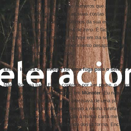
se resignaria, se, por causa dos números que diminuem e
paróquias, fosse jogado sobre as suas costas um peso de
você soubesse que é um dos últimos da sua espécie, já 
levas na
Alemanha
se aproxima de zero. É fácil jogar a 
padres, e é cada vez mais difícil hoje em dia ser padre, ma
aliás, já que o apoio e o reconhecimento desapareceram,
antes do escândalo dos abusos.
Então, ir para o convento foi uma fuga para o senhor?
Não, não uma fuga! Estou contente por ser padre, e a dec
última paróquia da
Santa Cruz
, em
Münster
. Eu não pode
para mim! Mas percebi que eu precisava de uma pausa. N
posso mais cumprir por muito tempo a minha tarefa sem c
inúmeras reações de confirmação à minha carta me permi
único ao qual as coisas estão indo dessa forma. Encontre