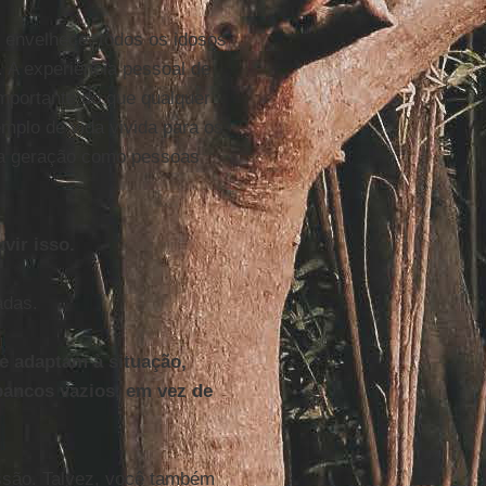
 envelhece, todos os idosos
 A experiência pessoal de
importante do que qualquer
plo de vida vivida para os
ova geração como pessoas
vir isso.
adas.
se adaptam à situação,
bancos vazios, em vez de
ssão. Talvez, você também