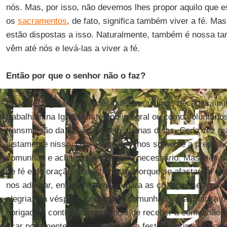
nós. Mas, por isso, não devemos lhes propor aquilo que 
os
sacramentos
, de fato, significa também viver a fé. 
estão dispostas a isso. Naturalmente, também é nossa ta
vêm até nós e levá-las a viver a fé.
Então por que o senhor não o faz?
Eu tentei e garanto a vocês que, nas últimas décadas, i
trabalham na Igreja em tempo integral ou como voluntário
transmissão da fé não é tarefa apenas delas. Cada vez m
justamente nisso. Dão aos seus filhos somente a preparaç
comunhão e acham que fizeram o necessário. Mas eles 
de fé e de oração. É até honesto, porque se afastaram c
nos admirar, então, se a missa para as crianças se torn
alegria. Na véspera da primeira comunhão, uma criança m
obrigada a continuar indo depois de receber a comunhão o
ficar novamente em casa. Assim, a festa da primeira com