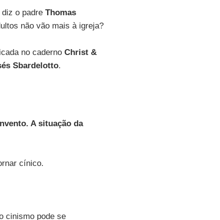
 diz o padre
Thomas
ultos não vão mais à igreja?
licada no caderno
Christ &
és Sbardelotto
.
nvento. A situação da
rnar cínico.
, o cinismo pode se