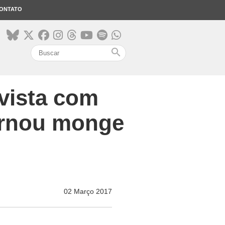
ONTATO
search
evista com
ornou monge
02 Março 2017