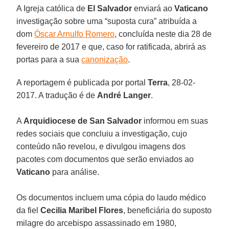
A Igreja católica de
El Salvador
enviará ao
Vaticano
investigação sobre uma “suposta cura” atribuída a
dom
Óscar Arnulfo Romero
, concluída neste dia 28 de
fevereiro de 2017 e que, caso for ratificada, abrirá as
portas para a sua
canonização
.
A reportagem é publicada por portal
Terra
, 28-02-
2017. A tradução é de
André Langer
.
A
Arquidiocese de San Salvador
informou em suas
redes sociais que concluiu a investigação, cujo
conteúdo não revelou, e divulgou imagens dos
pacotes com documentos que serão enviados ao
Vaticano
para análise.
Os documentos incluem uma cópia do laudo médico
da fiel
Cecilia Maribel Flores
, beneficiária do suposto
milagre do arcebispo assassinado em 1980,