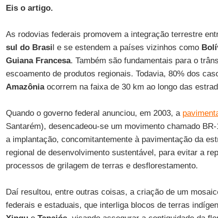
Eis o artigo.
As rodovias federais promovem a integração terrestre ent
sul do Brasi
l e se estendem a países vizinhos como
Bolí
Guiana Francesa
. Também são fundamentais para o trâns
escoamento de produtos regionais. Todavia, 80% dos ca
Amazônia
ocorrem na faixa de 30 km ao longo das estra
Quando o governo federal anunciou, em 2003, a
paviment
Santarém), desencadeou-se um movimento chamado BR-1
a implantação, concomitantemente à pavimentação da es
regional de desenvolvimento sustentável, para evitar a re
processos de grilagem de terras e desflorestamento.
Daí resultou, entre outras coisas, a criação de um mosai
federais e estaduais, que interliga blocos de terras indíg