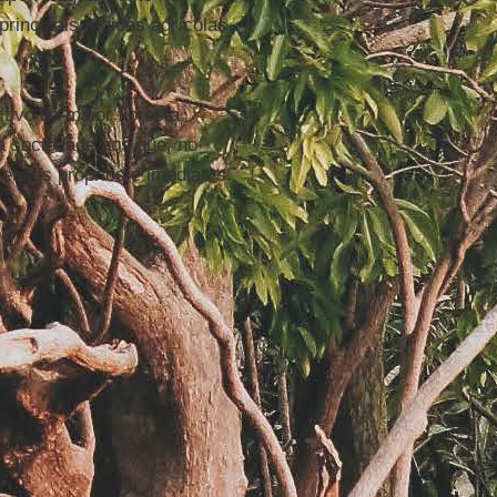
rincipais regiões agrícolas
tivo da maior floresta
da sociedade aos que, no
esses próprios e imediatos.