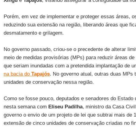
Xingu
e
Tapajós
, visando assegurar a contiguidade da flo
Porém, em vez de implementar e proteger essas áreas, o
reduzindo sua extensão na região, liberando áreas que fi
desmatamento e grilagem.
No governo passado, criou-se o precedente de alterar limi
meio de medidas provisórias (MPs) para reduzir áreas d
que seriam inundadas com a pretendida implantação de 
na bacia do
Tapajós
. No governo atual, outras duas MPs t
unidades de conservação nessa região.
Como se fosse pouco, deputados e senadores do Estado
nesta semana com
Eliseu Padilha
, ministro da Casa Civi
governo o envio de um projeto de lei que subtrai mais de 
extensão de cinco unidades de conservação criadas no fi