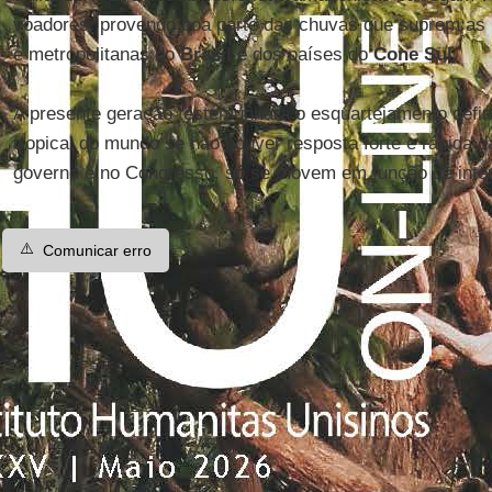
voadores, provendo boa parte das chuvas que suprem as p
e metropolitanas do
Brasil
e dos países do
Cone Sul
.
A presente geração testemunhará o esquartejamento defini
tropical do mundo se não houver resposta forte e rápida 
governo e no Congresso, só se movem em função de inter
⚠️
Comunicar erro