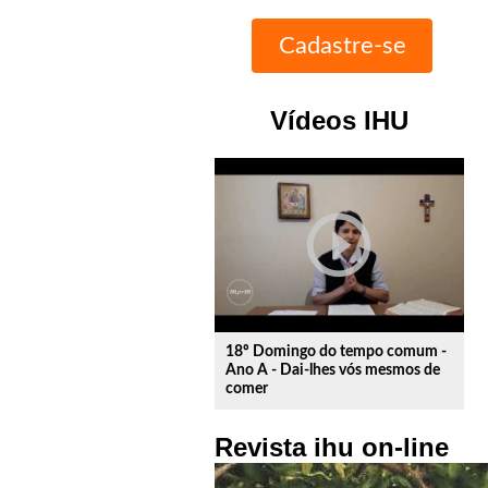
Vídeos IHU
play_circle_outline
18º Domingo do tempo comum -
Ano A - Dai-lhes vós mesmos de
comer
Revista ihu on-line