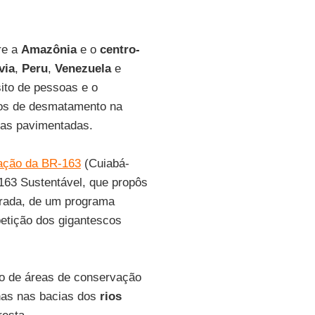
re a
Amazônia
e o
centro-
via
,
Peru
,
Venezuela
e
ito de pessoas e o
sos de desmatamento na
das pavimentadas.
ação da BR-163
(Cuiabá-
63 Sustentável, que propôs
trada, de um programa
petição dos gigantescos
co de áreas de conservação
enas nas bacias dos
rios