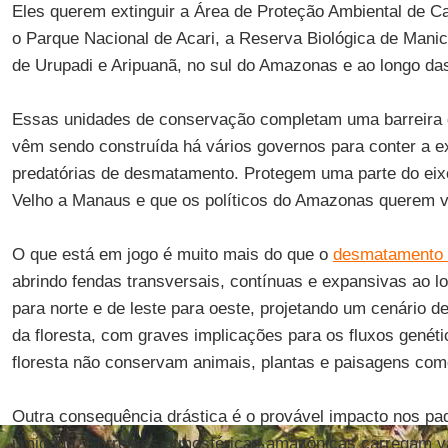
Eles querem extinguir a Área de Proteção Ambiental de C
o Parque Nacional de Acari, a Reserva Biológica de Manic
de Urupadi e Aripuanã, no sul do Amazonas e ao longo da
Essas unidades de conservação completam uma barreira 
vêm sendo construída há vários governos para conter a e
predatórias de desmatamento. Protegem uma parte do eixo
Velho a Manaus e que os políticos do Amazonas querem v
O que está em jogo é muito mais do que o
desmatamento 
abrindo fendas transversais, contínuas e expansivas ao l
para norte e de leste para oeste, projetando um cenário de
da floresta, com graves implicações para os fluxos genéti
floresta não conservam animais, plantas e paisagens com
Outra consequência drástica é o provável impacto nos pad
umidade. Correntes atmosféricas amazônicas carregam v