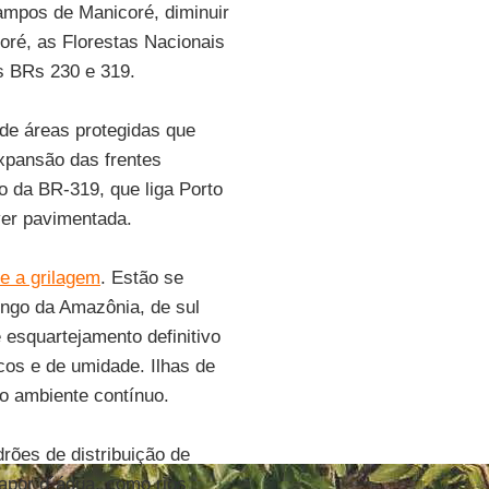
ampos de Manicoré, diminuir
oré, as Florestas Nacionais
s BRs 230 e 319.
de áreas protegidas que
xpansão das frentes
 da BR-319, que liga Porto
er pavimentada.
e a grilagem
. Estão se
ongo da Amazônia, de sul
 esquartejamento definitivo
cos e de umidade. Ilhas de
o ambiente contínuo.
rões de distribuição de
apor d´água, como rios