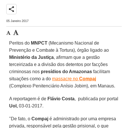
share
05 Janeiro 2017
Peritos do
MNPCT
(Mecanismo Nacional de
Prevenção e Combate à Tortura), órgão ligado ao
Ministério da Justiça
, afirmam que a gestão
terceirizada e a divisão dos detentos por facções
criminosas nos
presídios do Amazonas
facilitam
situações como a do
massacre no
Compaj
(Complexo Penitenciário Anísio Jobim), em Manaus.
A reportagem é de
Flávio Costa
, publicada por portal
Uol,
03-01-2017.
"De fato, o
Compaj
é administrado por uma empresa
privada, responsável pela gestão prisional, o que