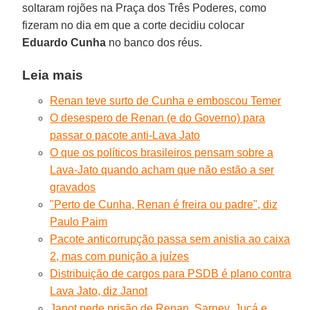
soltaram rojões na Praça dos Três Poderes, como
fizeram no dia em que a corte decidiu colocar
Eduardo Cunha
no banco dos réus.
Leia mais
Renan teve surto de Cunha e emboscou Temer
O desespero de Renan (e do Governo) para
passar o pacote anti-Lava Jato
O que os políticos brasileiros pensam sobre a
Lava-Jato quando acham que não estão a ser
gravados
"Perto de Cunha, Renan é freira ou padre", diz
Paulo Paim
Pacote anticorrupção passa sem anistia ao caixa
2, mas com punição a juízes
Distribuição de cargos para PSDB é plano contra
Lava Jato, diz Janot
Janot pede prisão de Renan, Sarney, Jucá e