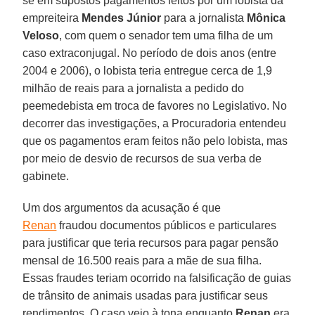
se em supostos pagamentos feitos por um lobista da
empreiteira
Mendes Júnior
para a jornalista
Mônica
Veloso
, com quem o senador tem uma filha de um
caso extraconjugal. No período de dois anos (entre
2004 e 2006), o lobista teria entregue cerca de 1,9
milhão de reais para a jornalista a pedido do
peemedebista em troca de favores no Legislativo. No
decorrer das investigações, a Procuradoria entendeu
que os pagamentos eram feitos não pelo lobista, mas
por meio de desvio de recursos de sua verba de
gabinete.
Um dos argumentos da acusação é que
Renan
fraudou documentos públicos e particulares
para justificar que teria recursos para pagar pensão
mensal de 16.500 reais para a mãe de sua filha.
Essas fraudes teriam ocorrido na falsificação de guias
de trânsito de animais usadas para justificar seus
rendimentos. O caso veio à tona enquanto
Renan
era