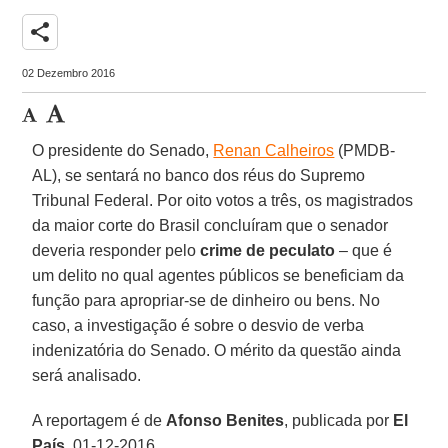
share
02 Dezembro 2016
O presidente do Senado,
Renan Calheiros
(PMDB-
AL), se sentará no banco dos réus do Supremo
Tribunal Federal. Por oito votos a três, os magistrados
da maior corte do Brasil concluíram que o senador
deveria responder pelo
crime de peculato
– que é
um delito no qual agentes públicos se beneficiam da
função para apropriar-se de dinheiro ou bens. No
caso, a investigação é sobre o desvio de verba
indenizatória do Senado. O mérito da questão ainda
será analisado.
A reportagem é de
Afonso Benites
, publicada por
El
País
, 01-12-2016.