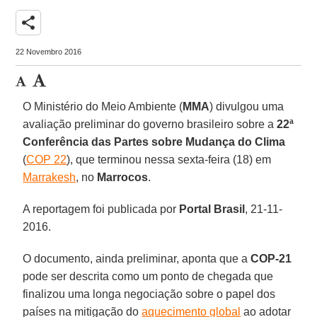
share
22 Novembro 2016
O Ministério do Meio Ambiente (
MMA
) divulgou uma
avaliação preliminar do governo brasileiro sobre a
22ª
Conferência das Partes sobre Mudança do Clima
(
COP 22
), que terminou nessa sexta-feira (18) em
Marrakesh
, no
Marrocos
.
A reportagem foi publicada por
Portal Brasil
, 21-11-
2016.
O documento, ainda preliminar, aponta que a
COP-21
pode ser descrita como um ponto de chegada que
finalizou uma longa negociação sobre o papel dos
países na mitigação do
aquecimento global
ao adotar