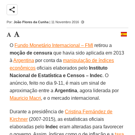
share
Por:
João Flores da Cunha
| 11 Novembro 2016
O
Fundo Monetário Internacional – FMI
retirou a
moção de censura
que havia sido aplicada em 2013
à
Argentina
por conta da
manipulação de índices
econômicos
oficiais elaborados pelo
Instituto
Nacional de Estatística e Censos – Indec
. O
anúncio, feito no dia 9-11, é mais um sinal de
aproximação entre a
Argentina
, agora liderada por
Mauricio Macri
, e o mercado internacional.
Durante a presidência de
Cristina Fernández de
Kirchner
(2007-2015), as estatísticas oficiais
elaboradas pelo
Indec
eram alteradas para favorecer
o governo. Assim, índices como o de inflação e a
taxa