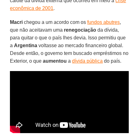
calote da dívida externa que ocorreu em meio à
crise
econômica de 2001
.
Macri
chegou a um acordo com os
fundos abutres
,
que não aceitavam uma
renegociação
da dívida,
para quitar o que o país lhes devia. Isso permitiu que
a
Argentina
voltasse ao mercado financeiro global.
Desde então, o governo tem buscado empréstimos no
Exterior, o que
aumentou
a
dívida pública
do país.