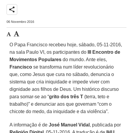
share
06 Novembro 2016
O Papa Francisco recebeu hoje, sábado, 05-11-2016,
na sala Paulo VI, os participantes do
III Encontro de
Movimentos Populares
do mundo. Ante eles,
Francisco
se transforma num líder revolucionário
que, como Jesus que cura no sábado, denuncia o
sistema que cria iniquidade e impede viver com
dignidade aos filhos de Deus. Um histórico discurso
para somar-se ao “
grito dos três T
(terra, teto e
trabalho)” e denunciar aos que governam “com o
chicote do medo, da iniquidade e da violência”.
A informação é de
José Manuel Vidal
, publicada por
Religión Digital
, 05-11-2016. A tradução é de
IHU