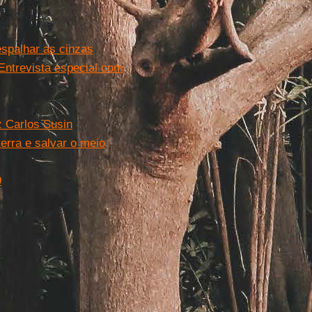
espalhar as cinzas
 Entrevista especial com
z Carlos Susin
erra e salvar o meio
9