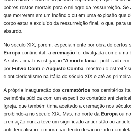
pobres restos mortais para o milagre da ressurreição. Se
que morreram em um incêndio ou em uma explosão que d
corpo estaria excluído da ressurreição final, o que, para 
absurdo.
No século XIX, porém, especialmente por obra de certos 
Europa
continental, a
cremação
foi divulgada como uma b
A substancial investigação "
A morte laica
", publicada em
por
Fulvio Conti
e
Augusto Comba
, mostrou o estreitís
e anticlericalismo na Itália do século XIX e até as primei
A própria inauguração dos
crematórios
nos cemitérios it
cerimônia pública com um específico conteúdo anticlerica
Igreja, que também tinha aceitado a cremação nos século
proibindo-a no século XIX. Mas, no norte da
Europa
ou n
cremação nunca teve um significado anticristão ou anticler
anticlericalismo, embora não tendo desaparecido complet