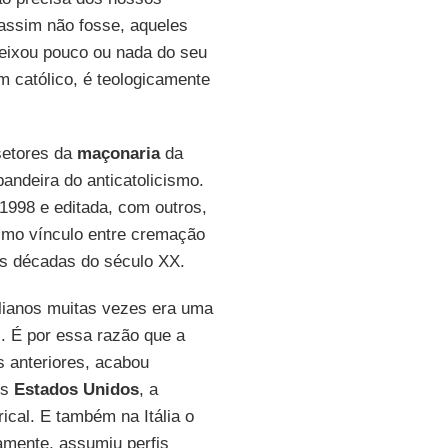
 assim não fosse, aqueles
eixou pouco ou nada do seu
um católico, é teologicamente
setores da
maçonaria
da
andeira do anticatolicismo.
 1998 e editada, com outros,
simo vínculo entre cremação
ras décadas do século XX.
alianos muitas vezes era uma
l. É por essa razão que a
s anteriores, acabou
os
Estados Unidos
, a
ical. E também na Itália o
amente, assumiu perfis