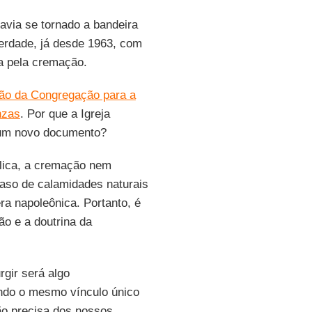
avia se tornado a bandeira
verdade, já desde 1963, com
ha pela cremação.
ção da Congregação para a
nzas
. Por que a Igreja
 um novo documento?
ólica, a cremação nem
aso de calamidades naturais
ra napoleônica. Portanto, é
ão e a doutrina da
gir será algo
endo o mesmo vínculo único
ão precisa dos nossos