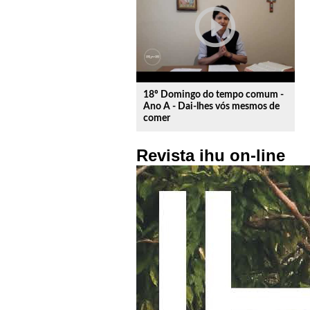
play_circle_outline
18º Domingo do tempo comum -
Ano A - Dai-lhes vós mesmos de
comer
Revista ihu on-line