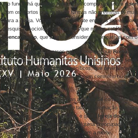
No fundo, há questões muito mais complexas sobre o
sen
com os mortos que muda de formas não previstas e, muita
para a Igreja. Voltam, especialmente entre os jovens, form
pesquisas sociológicas mostram que muitos
católicos
ace
reencarnação
, que a Igreja considera incompatível com o
Assim, bispos de diversos países pediram que
Roma
reit
permitida aos católicos – embora o enterro continue send
carregada de significados específicos, que deve ser enco
depois, devem ser depositadas em um cemitério ou sacrá
casa nem dispersas.
Veremos em breve que normas a
Santa Sé
considerará e
modo, o episódio mostra que o tabu da cremação também 
católicos e até mesmo na
Itália
, e que a
Igreja do Papa F
compreende e se interroga com alguma preocupação sobr
nossos contemporâneos mantêm com a morte.