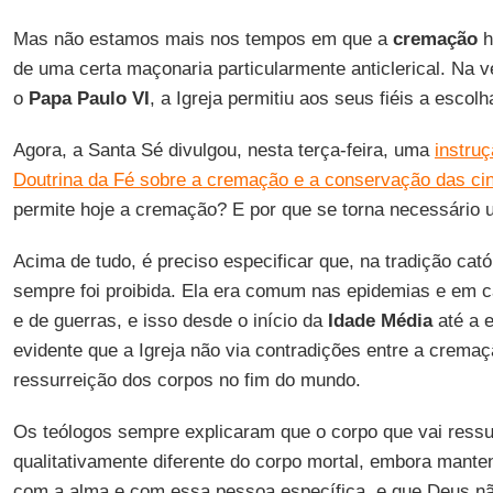
Mas não estamos mais nos tempos em que a
cremação
h
de uma certa maçonaria particularmente anticlerical. Na 
o
Papa Paulo VI
, a Igreja permitiu aos seus fiéis a escol
Agora, a Santa Sé divulgou, nesta terça-feira, uma
instru
Doutrina da Fé sobre a cremação e a conservação das ci
permite hoje a cremação? E por que se torna necessário
Acima de tudo, é preciso especificar que, na tradição cat
sempre foi proibida. Ela era comum nas epidemias e em c
e de guerras, e isso desde o início da
Idade Média
até a e
evidente que a Igreja não via contradições entre a cremaç
ressurreição dos corpos no fim do mundo.
Os teólogos sempre explicaram que o corpo que vai ressur
qualitativamente diferente do corpo mortal, embora mant
com a alma e com essa pessoa específica, e que Deus n