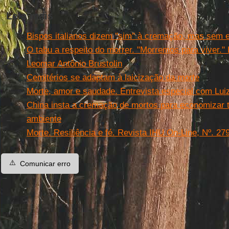
Leia mais
Bispos italianos dizem ''sim'' à cremação, mas sem 
O tabu a respeito do morrer. "Morremos para viver."
Leomar Antônio Brustolin
Cemitérios se adaptam à laicização da morte
Morte, amor e saudade. Entrevista especial com Lui
China insta a cremação de mortos para economizar t
ambiente
Morte. Resiliência e fé. Revista IHU On-Line, Nº. 27
⚠️
Comunicar erro