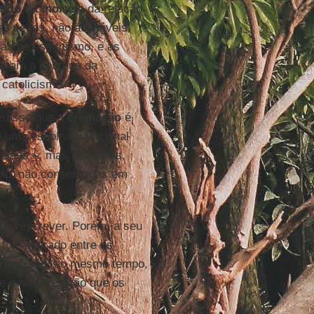
tido da morte
e da relação
s vezes, não aceitáveis
as de espiritismo, e as
itam a doutrina da
 catolicismo.
erasse que a
cremação
é
o uma escolha tradicional
rajada –, mas as cinzas,
rio, não conservadas em
m prescrever. Porém, a seu
foi superado entre os
rancisco
, ao mesmo tempo,
e a nova relação que os