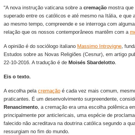
"A nova instrução vaticana sobre a
cremação
mostra que 
superado entre os católicos e até mesmo na Itália, e que 
ao mesmo tempo, compreende e se interroga com alguma
relação que os nossos contemporâneos mantêm com a
m
A opinião é do sociólogo italiano
Massimo Introvigne
, fund
Estudos sobre as Novas Religiões (Cesnur), em artigo pub
22-10-2016. A tradução é de
Moisés Sbardelotto
.
Eis o texto.
A escolha pela
cremação
é cada vez mais comum, mesmo 
praticantes. É um desenvolvimento surpreendente, conside
Renascimento
, a cremação era uma escolha polêmica em 
principalmente por anticlericais, uma espécie de procla
falecido não acreditava na doutrina católica segundo a q
ressurgiam no fim do mundo.