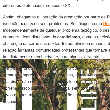
diferentes e atenuados no século XX.
Assim, chegamos à liberação da cremação por parte de
Pa
isso não aconteceu sem problemas. Sociólogos como
Rod
independentemente de qualquer problema teológico, o de
características distintivas do
catolicismo
, como a rejeiç
abstenção da carne nas sextas-feiras, eliminou um sinal d
relação às tantas comunidades protestantes que tornava a
imediatamente reconhecível e, para alguns, atraente.
Em países onde a
cremação
não era comum, os católicos
tomaram emprestadas outras práticas, como a conservaç
sua dispersão no mar ou em outros lugares, que, por mai
correm o risco de minar o tradicional sentido cristão da di
vivos e a dos mortos, e da veneração e da oração como at
segunda.