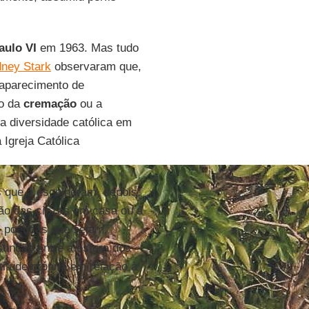
ulo VI
em 1963. Mas tudo
ney Stark
observaram que,
saparecimento de
ão da
cremação
ou a
a diversidade católica em
 Igreja Católica
 que a escolheram, depois,
ão das cinzas em casa ou a
s poéticas que sejam,
stinção entre a esfera dos
itude própria em relação à