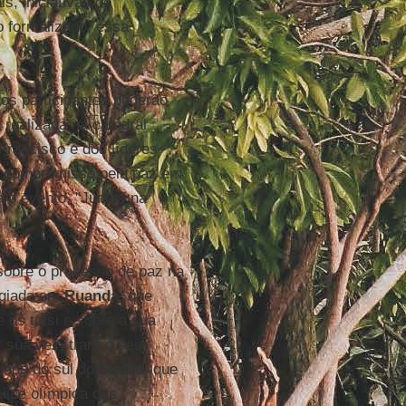
s, iniciativas de
 formalizado, essa
os participantes poderão
 realizada na catedral
Francisco e dos líderes
e compromisso pela paz em
a o evento, "Juntos na
 sobre o processo de paz na
fugiada em
Ruanda
, que
 os tutsi e sobre a sua
r sua vez, trará o seu
giada do sul do
Sudão
, que
uipe olímpica dos