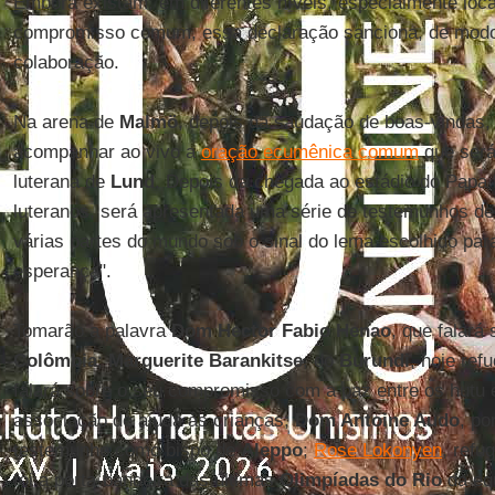
Embora existam, em diferentes níveis, especialmente locai
compromisso comum, essa declaração sanciona, de modo
colaboração.
Na arena de
Malmö
, depois da saudação de boas-vindas, 
acompanhar ao vivo a
oração ecumênica comum
que será
luterana de
Lund
. Depois da chegada ao estádio do Papa 
luteranos, será apresentada uma série de testemunhos d
várias partes do mundo sob o sinal do lema escolhido par
esperança".
Tomarão a palavra
Dom Hector Fabio Henao
, que falará
Colômbia
;
Marguerite Barankitse
, do
Burundi
, hoje re
falará sobre o seu compromisso com a paz entre os hutu e
associação de ajuda às crianças;
Dom Antoine Audo
, po
testemunho como bispo de
Aleppo
;
Rose Lokonyen
, refu
foi a porta-bandeira das últimas
Olimpíadas do Rio
da eq