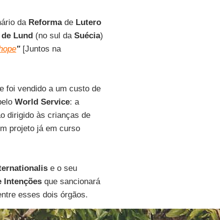
nário da
Reforma
de
Lutero
 de Lund
(no sul da
Suécia
)
 hope
"
[Juntos na
e foi vendido a um custo de
pelo
World Service
: a
o dirigido às crianças de
um projeto já em curso
ternationalis
e o seu
e Intenções
que sancionará
entre esses dois órgãos.