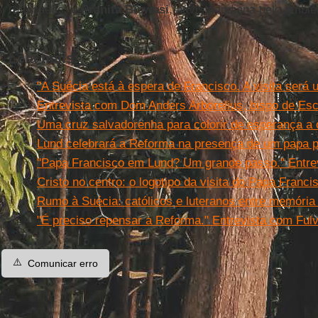
refugiados; e
Pranita Biswasi
, ativista indiana pelo ambie
Leia mais:
"A Suécia está à espera de Francisco. A visita será
Entrevista com Dom Anders Arborelius, bispo de Es
Uma cruz salvadorenha para colorir de esperança a
Lund celebrará a Reforma na presença de um papa p
"Papa Francisco em Lund? Um grande passo." Entre
Cristo no centro: o logotipo da visita do Papa Franci
Rumo à Suécia: católicos e luteranos entre memória 
"É preciso repensar a Reforma." Entrevista com Fulv
⚠️
Comunicar erro