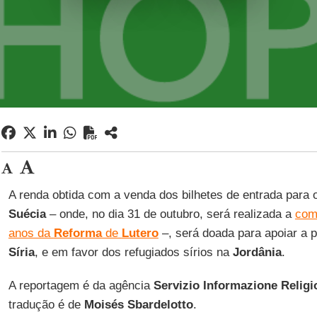
A renda obtida com a venda dos bilhetes de entrada para 
Suécia
– onde, no dia 31 de outubro, será realizada a
com
anos da
Reforma
de
Lutero
–, será doada para apoiar a 
Síria
, e em favor dos refugiados sírios na
Jordânia
.
A reportagem é da agência
Servizio Informazione Religi
tradução é de
Moisés Sbardelotto
.