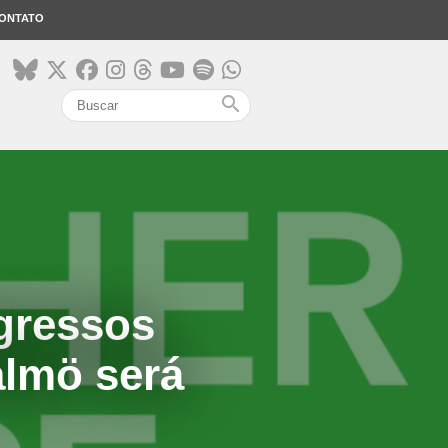
ONTATO
search
ngressos
almö será