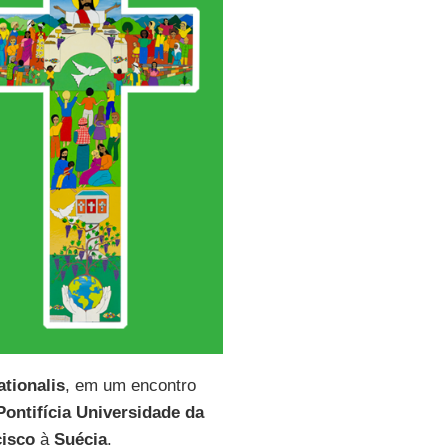
ationalis
, em um encontro
Pontifícia Universidade da
cisco
à
Suécia
.