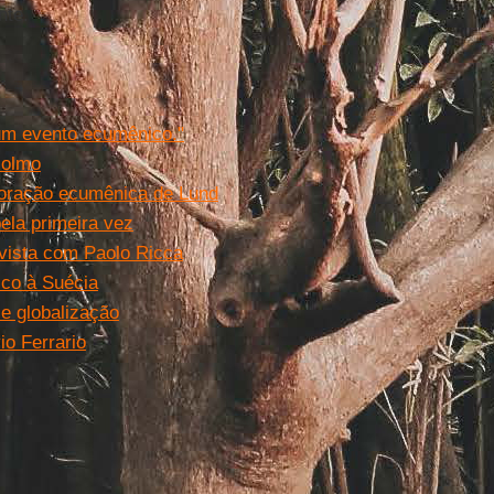
nte.
 um evento ecumênico."
colmo
 oração ecumênica de Lund
ela primeira vez
vista com Paolo Ricca
sco à Suécia
e globalização
io Ferrario