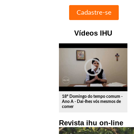
Vídeos IHU
play_circle_outline
18º Domingo do tempo comum -
Ano A - Dai-lhes vós mesmos de
comer
Revista ihu on-line