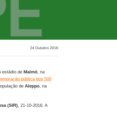
24 Outubro 2016
o estádio de
Malmö
, na
emoração pública dos 500
população de
Aleppo
, na
osa (SIR)
, 21-10-2016. A