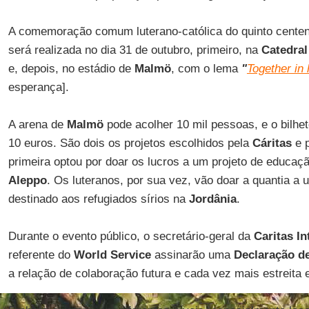
A comemoração comum luterano-católica do quinto cente
será realizada no dia 31 de outubro, primeiro, na
Catedral
e, depois, no estádio de
Malmö
, com o lema
"
Together in
esperança].
A arena de
Malmö
pode acolher 10 mil pessoas, e o bilhet
10 euros. São dois os projetos escolhidos pela
Cáritas
e 
primeira optou por doar os lucros a um projeto de educaçã
Aleppo
. Os luteranos, por sua vez, vão doar a quantia a 
destinado aos refugiados sírios na
Jordânia
.
Durante o evento público, o secretário-geral da
Caritas In
referente do
World Service
assinarão uma
Declaração d
a relação de colaboração futura e cada vez mais estreita 