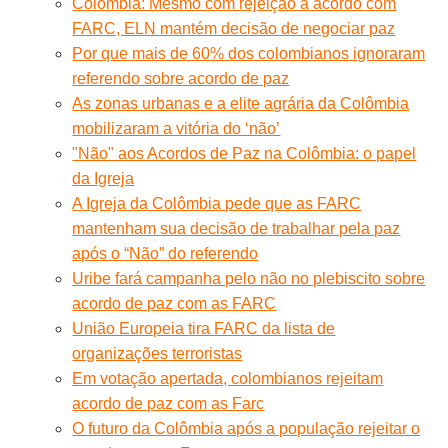
Colômbia: Mesmo com rejeição a acordo com
FARC, ELN mantém decisão de negociar paz
Por que mais de 60% dos colombianos ignoraram
referendo sobre acordo de paz
As zonas urbanas e a elite agrária da Colômbia
mobilizaram a vitória do ‘não’
"Não" aos Acordos de Paz na Colômbia: o papel
da Igreja
A Igreja da Colômbia pede que as FARC
mantenham sua decisão de trabalhar pela paz
após o “Não” do referendo
Uribe fará campanha pelo não no plebiscito sobre
acordo de paz com as FARC
União Europeia tira FARC da lista de
organizações terroristas
Em votação apertada, colombianos rejeitam
acordo de paz com as Farc
O futuro da Colômbia após a população rejeitar o