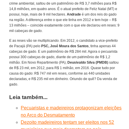
crime ambiental, saltou de um patrimônio de R$ 3,7 milhões para R$
14,8 milhões, em quatro anos. É o atual prefeito de Feliz Natal (MT) e
possui, hoje, mais de 9 mil hectares.
Andrade
é um dos reis do gado
na região. A diferença entre o que ele tinha em 2012 e tem hoje – R$
13 milhões – coincide exatamente com o que ele declarou em reses: 9
mil cabeças de gado.
E as reses vão se multiplicando. Em 2012, o candidato a vice-prefeito
de Pacajá (PA) pelo
PSC, José Moura dos Santos
, tinha apenas 44
cabeças de gado. E um patrimônio de R$ 284 mil. Agora o pecuarista
possui 300 cabeças de gado, diante de um patrimônio de R$ 1,2
milhão. Em Novo Repartimento (PA),
Deusivaldo Silva (PMDB)
saltou
de R$ 23 mil, em 2012, para R$ 1 milhão, em 2016. Quase tudo por
causa do gado: R$ 747 mil em reses, conforme as 440 unidades
declaradas, e R$ 235 mil em dinheiro. Oriundo de quê? Da venda de
gado.
Leia também...
Pecuaristas e madeireiros protagonizam eleições
no Arco do Desmatamento
Dezoito madeireiros tentam ser eleitos nos 52