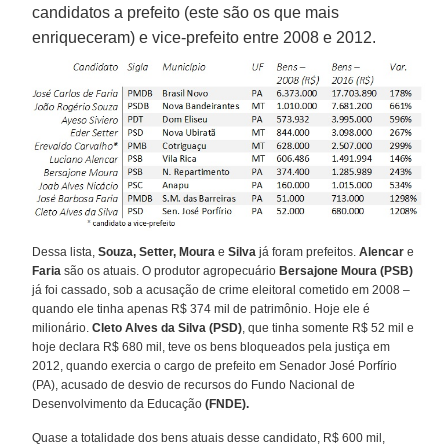
candidatos a prefeito (este são os que mais
enriqueceram) e vice-prefeito entre 2008 e 2012.
Dessa lista,
Souza, Setter, Moura
e
Silva
já foram prefeitos.
Alencar
e
Faria
são os atuais. O produtor agropecuário
Bersajone Moura (PSB)
já foi cassado, sob a acusação de crime eleitoral cometido em 2008 –
quando ele tinha apenas R$ 374 mil de patrimônio. Hoje ele é
milionário.
Cleto Alves da Silva (PSD)
, que tinha somente R$ 52 mil e
hoje declara R$ 680 mil, teve os bens bloqueados pela justiça em
2012, quando exercia o cargo de prefeito em Senador José Porfírio
(PA), acusado de desvio de recursos do Fundo Nacional de
Desenvolvimento da Educação
(FNDE).
Quase a totalidade dos bens atuais desse candidato, R$ 600 mil,