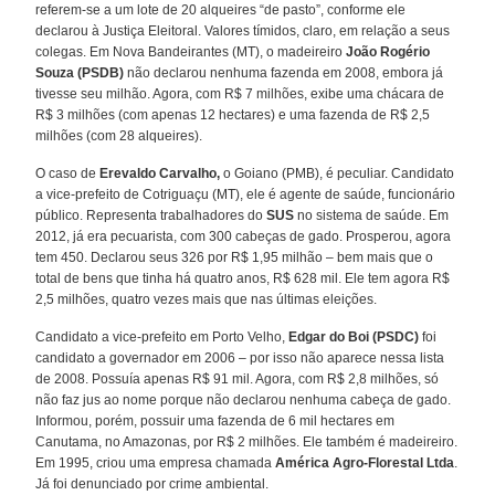
referem-se a um lote de 20 alqueires “de pasto”, conforme ele
declarou à Justiça Eleitoral. Valores tímidos, claro, em relação a seus
colegas. Em Nova Bandeirantes (MT), o madeireiro
João Rogério
Souza (PSDB)
não declarou nenhuma fazenda em 2008, embora já
tivesse seu milhão. Agora, com R$ 7 milhões, exibe uma chácara de
R$ 3 milhões (com apenas 12 hectares) e uma fazenda de R$ 2,5
milhões (com 28 alqueires).
O caso de
Erevaldo Carvalho,
o Goiano (PMB), é peculiar. Candidato
a vice-prefeito de Cotriguaçu (MT), ele é agente de saúde, funcionário
público. Representa trabalhadores do
SUS
no sistema de saúde. Em
2012, já era pecuarista, com 300 cabeças de gado. Prosperou, agora
tem 450. Declarou seus 326 por R$ 1,95 milhão – bem mais que o
total de bens que tinha há quatro anos, R$ 628 mil. Ele tem agora R$
2,5 milhões, quatro vezes mais que nas últimas eleições.
Candidato a vice-prefeito em Porto Velho,
Edgar do Boi (PSDC)
foi
candidato a governador em 2006 – por isso não aparece nessa lista
de 2008. Possuía apenas R$ 91 mil. Agora, com R$ 2,8 milhões, só
não faz jus ao nome porque não declarou nenhuma cabeça de gado.
Informou, porém, possuir uma fazenda de 6 mil hectares em
Canutama, no Amazonas, por R$ 2 milhões. Ele também é madeireiro.
Em 1995, criou uma empresa chamada
América Agro-Florestal Ltda
.
Já foi denunciado por crime ambiental.