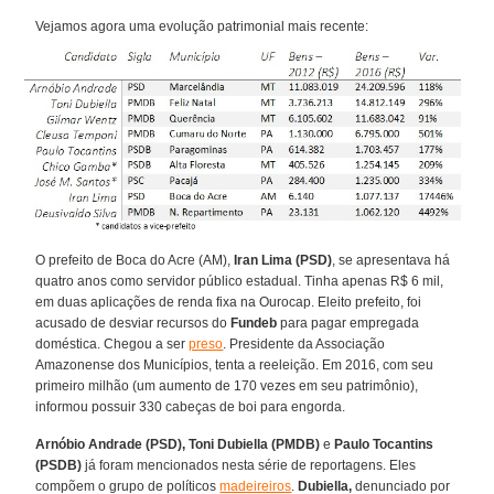
Vejamos agora uma evolução patrimonial mais recente:
O prefeito de Boca do Acre (AM),
Iran Lima (PSD)
, se apresentava há
quatro anos como servidor público estadual. Tinha apenas R$ 6 mil,
em duas aplicações de renda fixa na Ourocap. Eleito prefeito, foi
acusado de desviar recursos do
Fundeb
para pagar empregada
doméstica. Chegou a ser
preso
. Presidente da Associação
Amazonense dos Municípios, tenta a reeleição. Em 2016, com seu
primeiro milhão (um aumento de 170 vezes em seu patrimônio),
informou possuir 330 cabeças de boi para engorda.
Arnóbio Andrade (PSD), Toni Dubiella (PMDB)
e
Paulo Tocantins
(PSDB)
já foram mencionados nesta série de reportagens. Eles
compõem o grupo de políticos
madeireiros
.
Dubiella,
denunciado por