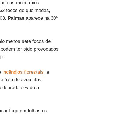
ing dos municípios
2 focos de queimadas,
608.
Palmas
aparece na 30ª
elo menos sete focos de
 podem ter sido provocados
go.
e
incêndios florestais
e
 fora dos veículos.
edobrada devido a
car fogo em folhas ou