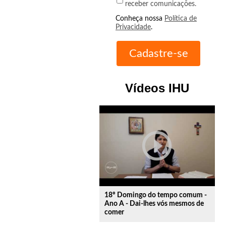
receber comunicações.
Conheça nossa
Política de
Privacidade
.
Vídeos IHU
play_circle_outline
18º Domingo do tempo comum -
Ano A - Dai-lhes vós mesmos de
comer