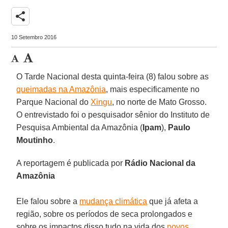
share
10 Setembro 2016
O Tarde Nacional desta quinta-feira (8) falou sobre as
queimadas na Amazônia
, mais especificamente no
Parque Nacional do
Xingu
, no norte de Mato Grosso.
O entrevistado foi o pesquisador sênior do Instituto de
Pesquisa Ambiental da Amazônia (
Ipam
),
Paulo
Moutinho
.
A reportagem é publicada por
Rádio Nacional da
Amazônia
Ele falou sobre a
mudança climática
que já afeta a
região, sobre os períodos de seca prolongados e
sobre os impactos disso tudo na vida dos
povos