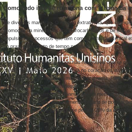
Como tudo isto se relaciona com o tema da 
De diversas maneiras. O modelo extrativista, que se expr
promoção da mineração, dos hidrocarbonetos e de outros 
impulsionar processos que têm como orientação central e
no prazo mais curto de tempo possível.
Sejam recursos renováveis ou não renováveis que se quer 
crescimento exacerbado, que está no coração do sistem
em toda a sua dimensão no modelo extrativista. Para conse
os territórios precisam se adequar, por meio de leis que
para que os investimentos fluam e que ao mesmo tempo 
ambientais e sociais; deslocamento forçado de populações
por exemplo, estima-se que já se perdeu 20% da
Amazôn
seriamente deteriorada.