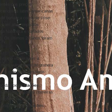
centes dos preços
 economias latino-americanas
s de bonança como de crise.
, com altos impactos
 da Natureza e variados
(2). Os últimos 20 anos foram
os como vulneráveis à
mais vulneráveis do planeta
cos e de biodiversidade.
hecidas pelas
Nações
 climática: zonas costeiras
ndações, secas e
 propensas a desastres;