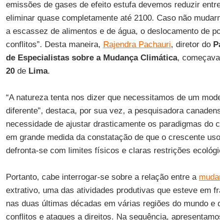
emissões de gases de efeito estufa devemos reduzir ent
eliminar quase completamente até 2100. Caso não mudarm
a escassez de alimentos e de água, o deslocamento de p
conflitos”. Desta maneira,
Rajendra Pachauri
, diretor do
P
de Especialistas sobre a Mudança Climática
, começava
20
de
Lima
.
“A natureza tenta nos dizer que necessitamos de um mod
diferente”, destaca, por sua vez, a pesquisadora canade
necessidade de ajustar drasticamente os paradigmas do 
em grande medida da constatação de que o crescente uso
defronta-se com limites físicos e claras restrições ecológ
Portanto, cabe interrogar-se sobre a relação entre a
mudan
extrativo, uma das atividades produtivas que esteve em 
nas duas últimas décadas em várias regiões do mundo e 
conflitos e ataques a direitos. Na sequência, apresentam