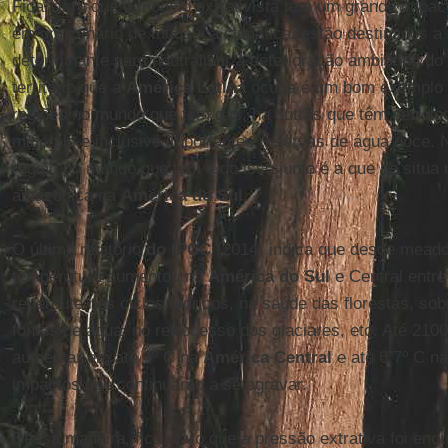
Fica claro que o modelo extrativista tem um grande impa
em um cenário de mudança climática, estão destinados a
determinante para neutralizar a deterioração ambiental do
território que a
América Latina
ocupa é um bom exemplo d
regiões no mundo que têm gás, há outras que têm petról
minerais e inclusive importantes reservas de água doce. N
região no mundo que tem tudo isso junto é a que se situa
amazônica na
América do Sul
.
O último relatório
do IPCC
(2014) indica que desde meado
temperatura aumentou na
América do Sul
e Central entre 
repercute nos ciclos hídricos, na saúde das florestas, s
fontes de água, no retrocesso dos glaciares, etc. Até 210
aumentar em até 4º C na
América Central
e até 6,7º C n
impactos que continuarão a se agravar.
Dessa maneira, fica claro que a pressão extrativa foi eno