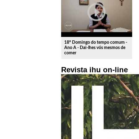
play_circle_outline
18º Domingo do tempo comum -
Ano A - Dai-lhes vós mesmos de
comer
Revista ihu on-line