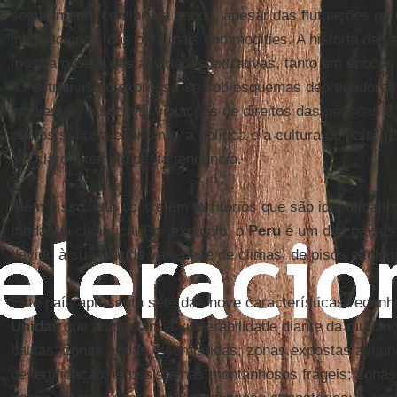
seguramente continuará sendo, apesar das flutuações re
internacionais das principais commodities. A história das
mostra o peso das atividades extrativas, tanto em época
“O extrativismo expressa-se sob esquemas depredadores
ambientais e sociais, violações de direitos das pessoas e
efeitos sobre a economia, a política e a cultura do país” 
um claro exemplo desta tendência.
Além disso, isto ocorre em territórios que são identificad
mudança climática. Por exemplo, o
Peru
é um dos países 
devido à sua grande variedade de climas, de pisos ecológi
Este país apresenta sete das nove características recon
Unidas
que aumentam a vulnerabilidade diante da mudança
baixas; zonas áridas e semiáridas; zonas expostas a inu
desertificação; ecossistemas montanhosos frágeis; zonas