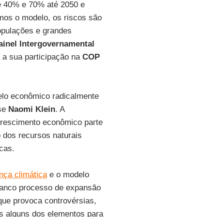
re 40% e 70% até 2050 e
os o modelo, os riscos são
opulações e grandes
ainel Intergovernamental
 a sua participação na
COP
elo econômico radicalmente
nse
Naomi Klein
. A
crescimento econômico parte
 dos recursos naturais
icas.
ça climática
e o modelo
franco processo de expansão
que provoca controvérsias,
os alguns dos elementos para