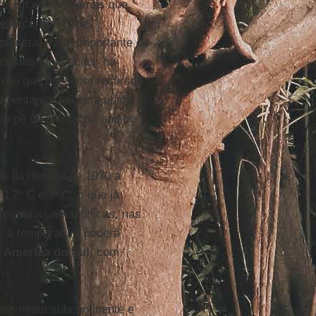
cto em ecossistemas que,
 exercer um papel
 planeta. Parte importante do
estas tendências: há
eo ou que possuem recursos
o entanto, talvez a única
 no pé da montanha andino-
s da década de 1970 a
0,7º C e 1º C, o que já
obretudo as amazônicas, nas
0, a temperatura poderá
a
América do Sul
, com
rme neste subcontinente e