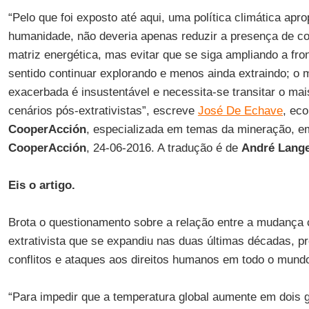
“Pelo que foi exposto até aqui, uma política climática apr
humanidade, não deveria apenas reduzir a presença de co
matriz energética, mas evitar que se siga ampliando a front
sentido continuar explorando e menos ainda extraindo; o 
exacerbada é insustentável e necessita-se transitar o mai
cenários pós-extrativistas”, escreve
José De Echave
, ec
CooperAcción
, especializada em temas da mineração, em
CooperAcción
, 24-06-2016. A tradução é de
André Lang
Eis o artigo.
Brota o questionamento sobre a relação entre a mudança 
extrativista que se expandiu nas duas últimas décadas, p
conflitos e ataques aos direitos humanos em todo o mund
“Para impedir que a temperatura global aumente em dois 