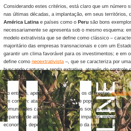
Considerando estes critérios, está claro que um número sig
nas últimas décadas, a implantação, em seus territórios, d
América Latina
e países como o
Peru
são bons exemplos
necessariamente se apresenta sob o mesmo esquema: em
modelo extrativista que se define como clássico – caracte
majoritário das empresas transnacionais e com um Estad
garantir um clima favorável para os investimentos; e em 
define como
neoextrativista
–, que se caracteriza por uma
buscando capturar a renda extrativa, através do controle 
impostos, royalties, etc.
No entanto, apesar das diferenças, os diferentes
extrativ
em comum: ataques aos direitos de populações, principal
comunidades camponesas; conflitos sociais em ascensã
expansão de atividades extrativas; impactos irreversívei
economias dependentes ao extremo da renda extrativista, 