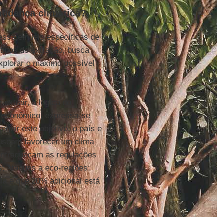
mudança climática?
essa em leis específicas de
tipos de extração, busca
xplorar o máximo possível
extrair, a lógica do
a econômico, expressa-se
guir este objetivo, o país e
 buscam favorecer um clima
enfraqueçam as regulações
; ataques a eco-regiões:
ia
e que 20% adicional está