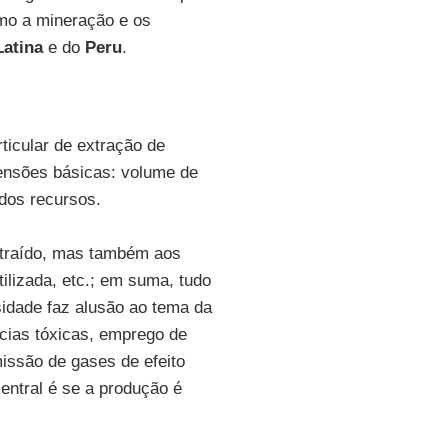
como a mineração e os
Latina
e do
Peru
.
icular de extração de
ensões básicas: volume de
 dos recursos.
xtraído, mas também aos
tilizada, etc.; em suma, tudo
sidade faz alusão ao tema da
cias tóxicas, emprego de
missão de gases de efeito
central é se a produção é