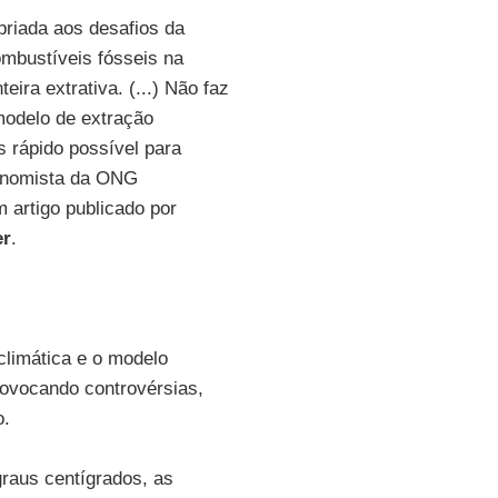
opriada aos desafios da
mbustíveis fósseis na
eira extrativa. (...) Não faz
modelo de extração
s rápido possível para
onomista da ONG
 artigo publicado por
er
.
climática e o modelo
rovocando controvérsias,
o.
graus centígrados, as