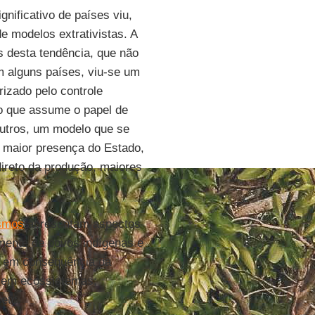
nificativo de países viu,
e modelos extrativistas. A
 desta tendência, que não
 alguns países, viu-se um
rizado pelo controle
o que assume o papel de
outros, um modelo que se
 maior presença do Estado,
direto da produção, maiores
ismos
apresentam aspectos
mente de povos indígenas e
o em consequência da
s em ecossistemas;
etc.