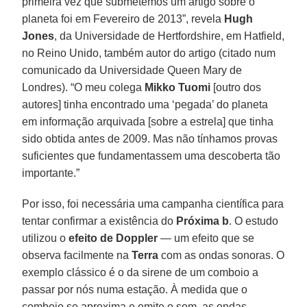
primeira vez que submetemos um artigo sobre o
planeta foi em Fevereiro de 2013”, revela
Hugh
Jones
, da Universidade de Hertfordshire, em Hatfield,
no Reino Unido, também autor do artigo (citado num
comunicado da Universidade Queen Mary de
Londres). “O meu colega
Mikko Tuomi
[outro dos
autores] tinha encontrado uma ‘pegada’ do planeta
em informação arquivada [sobre a estrela] que tinha
sido obtida antes de 2009. Mas não tínhamos provas
suficientes que fundamentassem uma descoberta tão
importante.”
Por isso, foi necessária uma campanha científica para
tentar confirmar a existência do
Próxima b
. O estudo
utilizou o
efeito de Doppler
— um efeito que se
observa facilmente na
Terra
com as ondas sonoras. O
exemplo clássico é o da sirene de um comboio a
passar por nós numa estação. À medida que o
comboio se aproxima e emite o som, as ondas