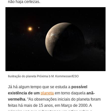
não haja certezas.
Ilustração do planeta Próxima b M. Kornmesser/ESO
Já há algum tempo que se estuda a
possível
existência de um
planeta
em torno daquela
anã-
vermelha
. “As observações iniciais do planeta foram
feitas há mais de 15 anos, em Março de 2000. A