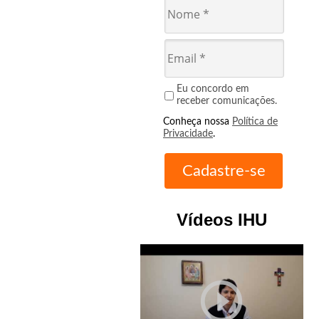
Eu concordo em
receber comunicações.
Conheça nossa
Política de
Privacidade
.
Vídeos IHU
play_circle_outline