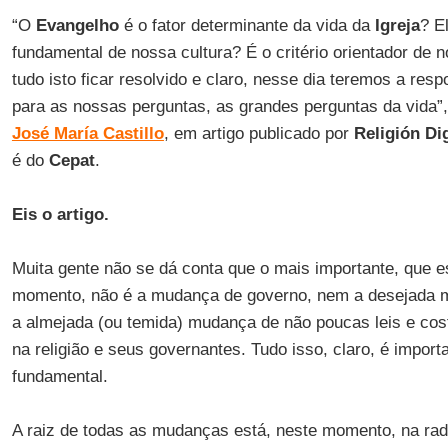
“O
Evangelho
é o fator determinante da vida da
Igreja
? E
fundamental de nossa cultura? É o critério orientador de
tudo isto ficar resolvido e claro, nesse dia teremos a resp
para as nossas perguntas, as grandes perguntas da vida”,
José María Castillo
, em artigo publicado por
Religión Dig
é do
Cepat
.
Eis o artigo.
Muita gente não se dá conta que o mais importante, que 
momento, não é a mudança de governo, nem a desejada
a almejada (ou temida) mudança de não poucas leis e c
na religião e seus governantes. Tudo isso, claro, é import
fundamental.
A raiz de todas as mudanças está, neste momento, na rad