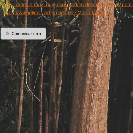
“Os cardeais mais religiosos andam desconcertados com
mais evangélico”. Artigo de José María Castillo
⚠️
Comunicar erro