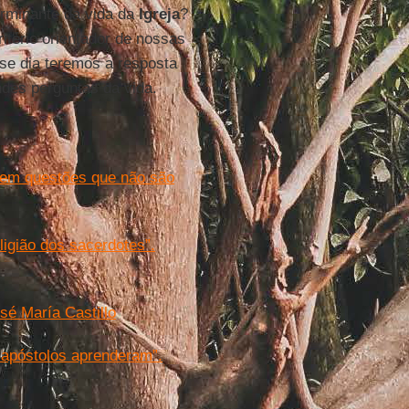
erminante da vida da
Igreja
?
itério orientador de nossas
sse dia teremos a resposta
ndes perguntas da vida.
s em questões que não são
ligião dos sacerdotes”.
sé María Castillo
 apóstolos aprenderam”.