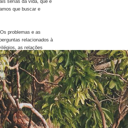
ais sérias da vida, que é
íamos que buscar e
 Os problemas e as
perguntas relacionados à
vilégios, as relações
io, a felicidade ou a
ão, a boa ou a má
 ou os maus sentimentos, o
eral?
rojeto de
Jesus
, a Palavra
e nós, cristãos, fizemos
avra do Senhor
”?
hor” é o dinheiro, é o
, é o desfrutar a vida.