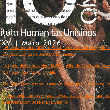
Sejamos sinceros e honestos. O
Evangelho
é o fator det
Ele está na estrutura fundamental de nossa cultura? É o cr
vidas? No dia em que tudo isto ficar resolvido e claro, ne
resolvida e esclarecida para as nossas perguntas, as gra
Leia mais...
“Espanta-me que Müller e Sarah sejam tão intransigente
dogmas”. Artigo de José María Castillo
“A Igreja deslocou o eixo do Evangelho de Jesus para a re
Artigo de José María Castillo
Os obsessivos e moralizantes e a homofobia. Artigo de Jo
“Jesus vivia com as pessoas. Essa é a cristologia que os
Entrevista com José María Castillo