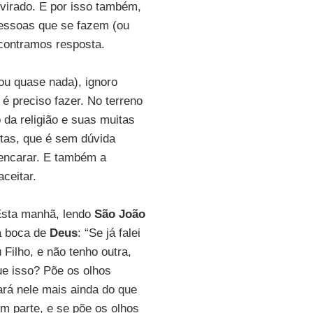
virado. E por isso também,
pessoas que se fazem (ou
contramos resposta.
ou quase nada), ignoro
é preciso fazer. No terreno
 da religião e suas muitas
tas, que é sem dúvida
 encarar. E também a
ceitar.
 Esta manhã, lendo
São João
na boca de
Deus
: “Se já falei
Filho, e não tenho outra,
ue isso? Põe os olhos
rará nele mais ainda do que
m parte, e se põe os olhos