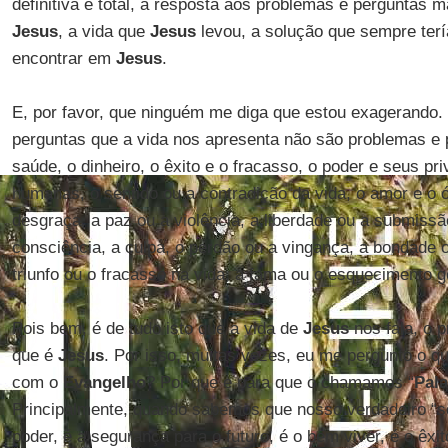
definitiva e total, a resposta aos problemas e perguntas m
Jesus
, a vida que
Jesus
levou, a solução que sempre ter
encontrar em
Jesus
.
E, por favor, que ninguém me diga que estou exagerando.
perguntas que a vida nos apresenta não são problemas e 
saúde, o dinheiro, o êxito e o fracasso, o poder e seus pri
humanas, o sentido ou a contradição da vida, o amor e o ód
desgraça, a paz ou a violência, a liberdade ou a submiss
consciência, a culpa, o perdão ou a vingança, a bondade
triunfo ou o fracasso na vida, a fama ou o esquecimento g
Pois bem, é de tudo isto que a vida de
Jesus
nos fala, o p
que é
Jesus
. Por isso, muitas vezes, eu me pergunto o qu
com o
Evangelho
? Por que e para que o chamamos “
Pal
Principalmente, quando sabemos que nosso verdadeiro “sen
poder, é a segurança para o futuro, é o bem viver, é o êxito