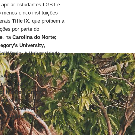
a apoiar estudantes LGBT e
 menos cinco instituições
derais
Title IX
, que proíbem a
ções por parte do
e
, na
Carolina do Norte
;
regory’s University
,
Califórnia
. A
Universidade
proativamente os estudantes
 gênero foram
of the Holy Cross
,
 gênero em algumas
esuíta,
Nova York
. E a
eja Católica
quase a tenha