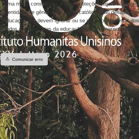
Uma maior consciência e mais proteções legais não signi
identidade de gênero nos campi católicos vão desaparec
educação não devem ignorar ou se opôr ao bem-estar dos
Todos os estudantes da educação católica merecem se sen
afirmados.
⚠️
Comunicar erro