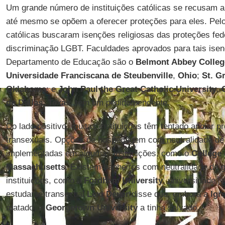
Um grande número de instituições católicas se recusam 
até mesmo se opõem a oferecer proteções para eles. Pelo
católicas buscaram isenções religiosas das proteções fe
discriminação LGBT. Faculdades aprovados para tais isen
Departamento de Educação são o
Belmont Abbey Colleg
Universidade Franciscana de Steubenville
,
Ohio
;
St. G
Oklahoma
; e
John Paul the Great Catholic University
,
de Dallas
,
Texas
, tem um pedido pendente.
Do lado positivo, muitas instituições têm tentado apoiar 
transexuais. Opções de hospedagem com neutralidade de
implementadas em algumas instituições, como o
College 
Massachusetts
. Existem banheiros com neutralidade de
instituições, como a
Fordham University
, universidade j
estudante transexual
Lexi Dever
disse que, embora a
Igr
matado, a
Georgetown University
a tinha salvado.