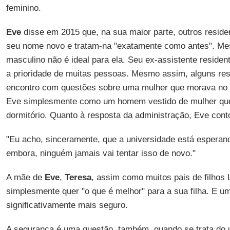
feminino.
Eve
disse em 2015 que, na sua maior parte, outros residen
seu nome novo e tratam-na "exatamente como antes". Me
masculino não é ideal para ela. Seu ex-assistente reside
a prioridade de muitas pessoas. Mesmo assim, alguns res
encontro com questões sobre uma mulher que morava no s
Eve simplesmente como um homem vestido de mulher que
dormitório. Quanto à resposta da administração, Eve con
"Eu acho, sinceramente, que a universidade está esperan
embora, ninguém jamais vai tentar isso de novo."
A mãe de
Eve
,
Teresa
, assim como muitos pais de filhos 
simplesmente quer "o que é melhor" para a sua filha. E um
significativamente mais seguro.
A segurança é uma questão, também, quando se trata do 