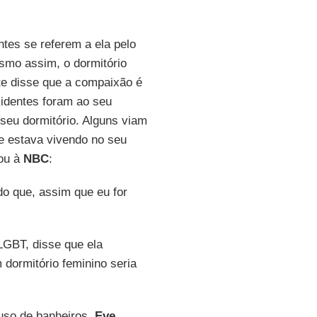
tes se referem a ela pelo
smo assim, o dormitório
nte disse que a compaixão é
identes foram ao seu
eu dormitório. Alguns viam
 estava vivendo no seu
tou à
NBC
:
do que, assim que eu for
LGBT, disse que ela
 dormitório feminino seria
uso de banheiros.
Eve