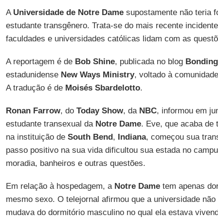
A
Universidade de Notre Dame
supostamente não teria 
estudante transgênero. Trata-se do mais recente incident
faculdades e universidades católicas lidam com as questõ
A reportagem é de
Bob Shine
, publicada no blog
Bonding
estadunidense
New Ways Ministry
, voltado à comunidade
A tradução é de
Moisés Sbardelotto
.
Ronan Farrow
, do
Today Show
, da
NBC
, informou em j
estudante transexual da
Notre Dame
. Eve, que acaba de 
na instituição de
South Bend
,
Indiana
, começou sua tran
passo positivo na sua vida dificultou sua estada no campu
moradia, banheiros e outras questões.
Em relação à hospedagem, a
Notre Dame
tem apenas dor
mesmo sexo. O telejornal afirmou que a universidade não
mudava do dormitório masculino no qual ela estava viven