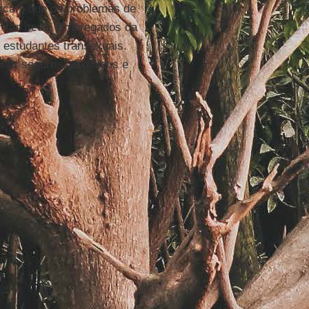
ficam que os problemas de
er tão cedo. Empregados da
 estudantes transexuais.
tir seguros, acolhidos e