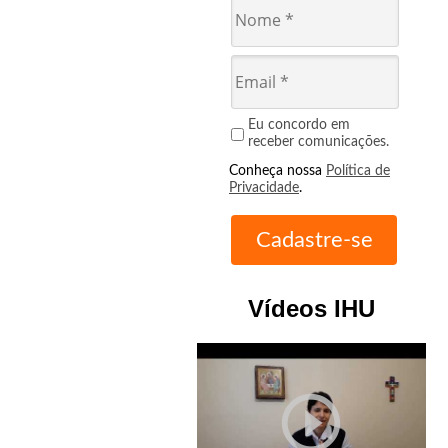
Eu concordo em
receber comunicações.
Conheça nossa
Política de
Privacidade
.
Vídeos IHU
play_circle_outline