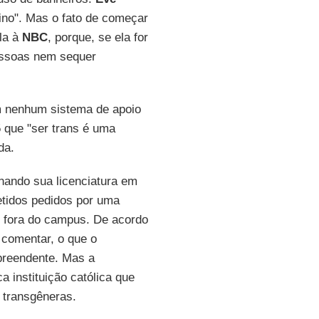
ino". Mas o fato de começar
ela à
NBC
, porque, se ela for
essoas nem sequer
em nenhum sistema de apoio
que "ser trans é uma
da.
nando sua licenciatura em
etidos pedidos por uma
r fora do campus. De acordo
comentar, o que o
preendente. Mas a
a instituição católica que
 transgêneras.