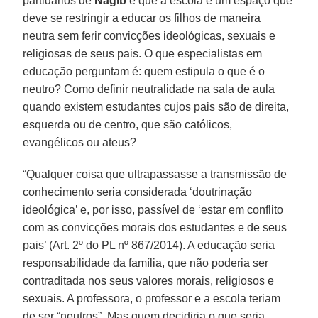
partidários de
Nagib
é que a escola é um espaço que
deve se restringir a educar os filhos de maneira
neutra sem ferir convicções ideológicas, sexuais e
religiosas de seus pais. O que especialistas em
educação perguntam é: quem estipula o que é o
neutro? Como definir neutralidade na sala de aula
quando existem estudantes cujos pais são de direita,
esquerda ou de centro, que são católicos,
evangélicos ou ateus?
“Qualquer coisa que ultrapassasse a transmissão de
conhecimento seria considerada ‘doutrinação
ideológica’ e, por isso, passível de ‘estar em conflito
com as convicções morais dos estudantes e de seus
pais’ (Art. 2º do PL nº 867/2014). A educação seria
responsabilidade da família, que não poderia ser
contraditada nos seus valores morais, religiosos e
sexuais. A professora, o professor e a escola teriam
de ser “neutros”. Mas quem decidiria o que seria