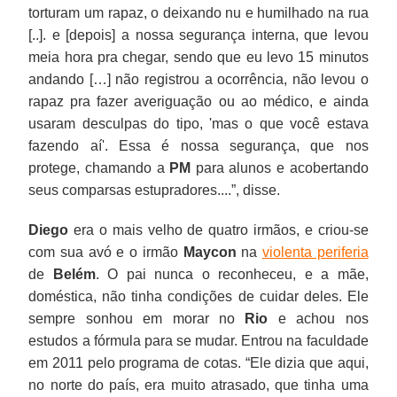
torturam um rapaz, o deixando nu e humilhado na rua
[..]. e [depois] a nossa segurança interna, que levou
meia hora pra chegar, sendo que eu levo 15 minutos
andando […] não registrou a ocorrência, não levou o
rapaz pra fazer averiguação ou ao médico, e ainda
usaram desculpas do tipo, 'mas o que você estava
fazendo aí'. Essa é nossa segurança, que nos
protege, chamando a
PM
para alunos e acobertando
seus comparsas estupradores....”, disse.
Diego
era o mais velho de quatro irmãos, e criou-se
com sua avó e o irmão
Maycon
na
violenta periferia
de
Belém
. O pai nunca o reconheceu, e a mãe,
doméstica, não tinha condições de cuidar deles. Ele
sempre sonhou em morar no
Rio
e achou nos
estudos a fórmula para se mudar. Entrou na faculdade
em 2011 pelo programa de cotas. “Ele dizia que aqui,
no norte do país, era muito atrasado, que tinha uma