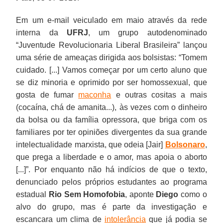
Em um e-mail veiculado em maio através da rede
interna da
UFRJ
, um grupo autodenominado
“Juventude Revolucionaria Liberal Brasileira” lançou
uma série de ameaças dirigida aos bolsistas: “Tomem
cuidado. [...] Vamos começar por um certo aluno que
se diz minoria e oprimido por ser homossexual, que
gosta de fumar
maconha
e outras cositas a mais
(cocaína, chá de amanita...), às vezes com o dinheiro
da bolsa ou da família opressora, que briga com os
familiares por ter opiniões divergentes da sua grande
intelectualidade marxista, que odeia [Jair]
Bolsonaro
,
que prega a liberdade e o amor, mas apoia o aborto
[...]”. Por enquanto não há indícios de que o texto,
denunciado pelos próprios estudantes ao programa
estadual
Rio Sem Homofobia
, aponte
Diego
como o
alvo do grupo, mas é parte da investigação e
escancara um clima de
intolerância
que já podia se