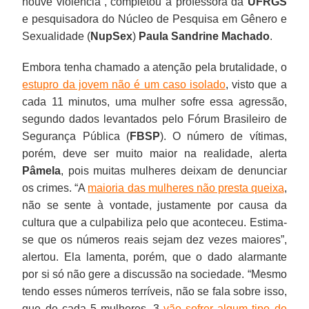
houve violência”, completou a professora da
UFRGS
e pesquisadora do Núcleo de Pesquisa em Gênero e
Sexualidade (
NupSex
)
Paula Sandrine Machado
.
Embora tenha chamado a atenção pela brutalidade, o
estupro da jovem não é um caso isolado
, visto que a
cada 11 minutos, uma mulher sofre essa agressão,
segundo dados levantados pelo Fórum Brasileiro de
Segurança Pública (
FBSP
). O número de vítimas,
porém, deve ser muito maior na realidade, alerta
Pâmela
, pois muitas mulheres deixam de denunciar
os crimes. “A
maioria das mulheres não presta queixa
,
não se sente à vontade, justamente por causa da
cultura que a culpabiliza pelo que aconteceu. Estima-
se que os números reais sejam dez vezes maiores”,
alertou. Ela lamenta, porém, que o dado alarmante
por si só não gere a discussão na sociedade. “Mesmo
tendo esses números terríveis, não se fala sobre isso,
que de cada 5 mulheres, 3
vão sofrer algum tipo de