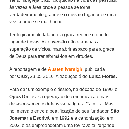
Tanto na Igreja Católica quanto na vida das pessoas,
às vezes a área onde a pessoa se torna
verdadeiramente grande é o mesmo lugar onde uma
vez falhou e se machucou.
Teologicamente falando, a graça redime o que foi
lugar de trevas. A conversão não é apenas a
superação de vícios, mas abrir espaço para a graça
de Deus para transformá-los em virtudes.
A reportagem é de
Austen Ivereigh
, publicada
por
Crux
, 23-05-2016. A tradução é de
Luisa Flores
.
Para dar um exemplo clássico, na década de 1990, o
Opus Dei
teve a operação de comunicação mais
desastrosamente defensiva na Igreja Católica. Mas
no intervalo entre a beatificação de seu fundador,
São
Josemaria Escrivá
, em 1992 e a canonização, em
2002, eles empreenderam uma reviravolta, forjando