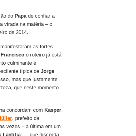
isão do
Papa
de confiar a
 virada na matéria – o
eiro de 2014.
 manifestaram as fortes
e
Francisco
o roteiro já está
onto culminante é
scilante típica de
Jorge
esso, mas que justamente
rteza, que neste momento
anha concordam com
Kasper
.
üller
, prefeito da
tas vezes – a última em um
 Laetitia
” –, que discorda