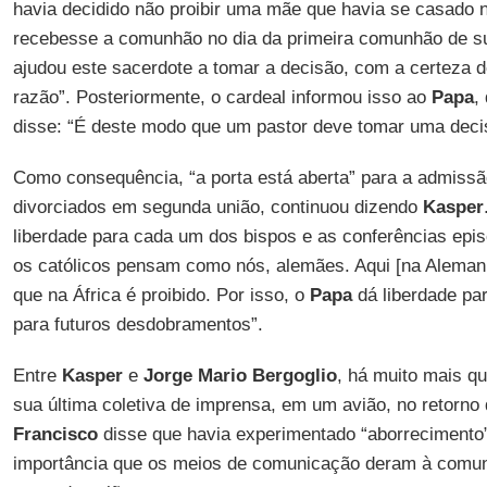
havia decidido não proibir uma mãe que havia se casad
recebesse a comunhão no dia da primeira comunhão de su
ajudou este sacerdote a tomar a decisão, com a certeza 
razão”. Posteriormente, o cardeal informou isso ao
Papa
,
disse: “É deste modo que um pastor deve tomar uma deci
Como consequência, “a porta está aberta” para a admiss
divorciados em segunda união, continuou dizendo
Kasper
liberdade para cada um dos bispos e as conferências epi
os católicos pensam como nós, alemães. Aqui [na Alemanha
que na África é proibido. Por isso, o
Papa
dá liberdade par
para futuros desdobramentos”.
Entre
Kasper
e
Jorge Mario Bergoglio
, há muito mais q
sua última coletiva de imprensa, em um avião, no retorno 
Francisco
disse que havia experimentado “aborrecimento” 
importância que os meios de comunicação deram à comun