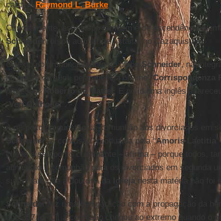
cardeal
Raymond L. Burke
.
Curiosamente, este bispo também é de ascendência ale
Schneider
, bispo auxiliar de Astana, no Cazaquistão.
O texto do pronunciamento do bispo
Schneider
, na íntegr
no dia 24 de abril, pela agência on-line “
Corrispondenza
professor
Roberto de Mattei
. E no idioma inglês apareceu
“
Veri Catholici
”.
A respeito da questão da comunhão aos divorciados em se
Schneider
à “confusão” produzida pela “
Amoris Laetitia
”
chega a seu ponto culminante – afirma – porque todos, tan
admissão à comunhão para os divorciados em segunda un
sustentam que a doutrina da
Igreja
nesta matéria não foi 
Schneider
faz uma comparação com a propagação da heres
ano 357 [d. C], a confusão chegou ao extremo quando o p