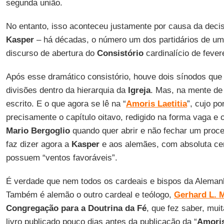
segunda união.
No entanto, isso aconteceu justamente por causa da dec
Kasper
– há décadas, o número um dos partidários de uma
discurso de abertura do
Consistório
cardinalício de fever
Após esse dramático consistório, houve dois sínodos que
divisões dentro da hierarquia da
Igreja
. Mas, na mente d
escrito. E o que agora se lê na “
Amoris Laetitia
”, cujo p
precisamente o capítulo oitavo, redigido na forma vaga e o
Mario Bergoglio
quando quer abrir e não fechar um proc
faz dizer agora a
Kasper
e aos alemães, com absoluta ce
possuem “ventos favoráveis”.
É verdade que nem todos os cardeais e bispos da Alem
Também é alemão o outro cardeal e teólogo,
Gerhard L. M
Congregação para a Doutrina da Fé
, que fez saber, mui
livro publicado pouco dias antes da publicação da “
Amoris