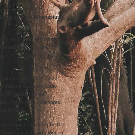
mã. Seu nome é
Athanasius
a, foi publicado em italiano,
 Romana
”, dirigida pelo
, no dia seguinte, no blog
gunda união, a crítica de
 é duríssima. “A confusão
to os partidários da
ião, como seus opositores,
modificada”.
ia ariana no século IV. No
róprio Papa
Liberio
rubricou