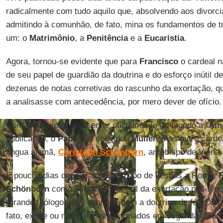
radicalmente com tudo aquilo que, absolvendo aos divorc
admitindo à comunhão, de fato, mina os fundamentos de t
um: o
Matrimônio
, a
Penitência
e a
Eucaristia
.
Agora, tornou-se evidente que para
Francisco
o cardeal n
de seu papel de guardião da doutrina e do esforço inútil d
dezenas de notas corretivas do rascunho da exortação, qu
a analisasse com antecedência, por mero dever de ofício.
Com efeito, para apresentar oficialmente ao mundo a “
Amo
publicação, o
Papa
não convidou
Müller
, mas outro carde
língua alemã,
Christoph Schönborn
, arcebispo de Viena.
E poucos dias depois, durante o voo de Lesbos a Roma,
F
Schönborn
como exegeta principal da exortação pós-sinod
“grande teólogo [que] conhece bem a doutrina da fé”. Dian
fato, existe ou não para os divorciados em segunda união 