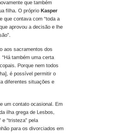
o novamente que também
a filha. O próprio
Kasper
de que contava com “toda a
 que aprovou a decisão e lhe
são”.
ão aos sacramentos dos
. “Há também uma certa
scopais. Porque nem todos
], é possível permitir o
a diferentes situações e
ue um contato ocasional. Em
da ilha grega de Lesbos,
e “tristeza” pela
hão para os divorciados em