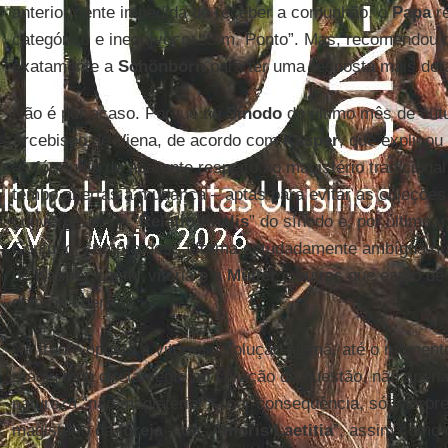
anteriormente impedida de receber a comunhão, o
Papa
r
categórico e inequívoco: “Sim. Ponto”. Mas, recomendou 
exatamente a
Schönborn
para ter uma resposta mais det
Não é por acaso. Porque no
Sínodo
do último mês de outu
Arcebispo de Viena, de acordo com
Kasper
, que explicou 
as fórmulas de aparente respeito ao magistério tradiciona
tempo abertas à mudança – aptas para evitar as objeçõe
convergiram na “
Relatio finalis
” do sínodo e, por último, 
Contudo, sempre dessa forma estudadamente ambígua que
de
Kasper
cantar vitória e a
Müller
e outros que estão de
dolorosa derrota.
Na frente oposta à vitoriosa solução alemã, até o moment
reagiu indo diretamente ao coração da questão, não apena
natureza “não magisterial” – por consequência, só interpre
magistério da
Igreja
– da “
Amoris Laetitia
”, assim como d