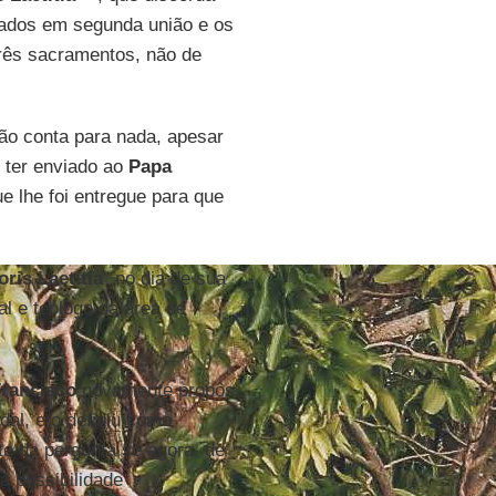
iados em segunda união e os
rês sacramentos, não de
ão conta para nada, apesar
e ter enviado ao
Papa
e lhe foi entregue para que
ris Laetitia
” no dia de sua
al e teólogo da área de
rancisco
novamente propôs
al, e o definiu como
te da pergunta se agora, de
a possibilidade