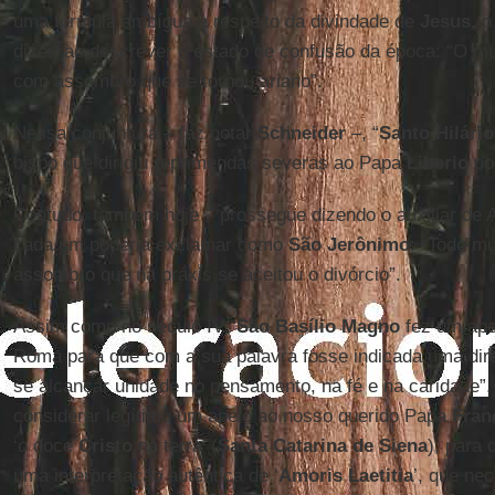
uma fórmula ambígua a respeito da divindade de
Jesus
, 
dizer, ao descrever o estado de confusão da época: “O mu
com assombro que se tornou ariano”.
Nessa conjuntura – faz notar
Schneider
–, “
Santo Hilário
bispo que dirigiu reprimendas severas ao Papa
Liberio
po
Contudo, também hoje – prossegue dizendo o auxiliar de A
cada um poderia exclamar como
São Jerônimo
: “Todo m
assombro que na práxis se aceitou o divórcio”.
Assim como no século IV “
São Basílio Magno
fez um ape
Roma para que com a sua palavra fosse indicada uma dire
se alcançar unidade no pensamento, na fé e na caridade”
considerar legítimo um apelo ao nosso querido Papa
Fran
‘o doce
Cristo
na terra’ (
Santa Catarina de Siena
), para 
uma interpretação autêntica de ‘
Amoris Laetitia
’, que ne