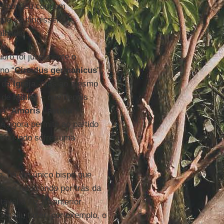
espondeu com um
que se dirigissem
alhada.
bro foi justamente o
no “
Circulus germanicus
”
l da
Igreja
, mas ao mesmo
s de
Müller
– que depois
na “
Amoris Laetitia
”.
 agora permite ao partido
 seu lado sofrer uma
o, há um único bispo que
s se refugiando por trás da
tável à luz do anterior
ecidiu fazer, por exemplo, o