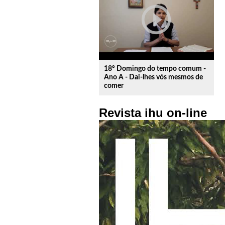
play_circle_outline
18º Domingo do tempo comum -
Ano A - Dai-lhes vós mesmos de
comer
Revista ihu on-line