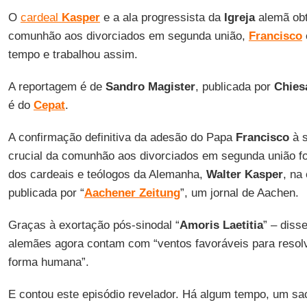
O
cardeal
Kasper
e a ala progressista da
Igreja
alemã obt
comunhão aos divorciados em segunda união,
Francisco
tempo e trabalhou assim.
A reportagem é de
Sandro Magister
, publicada por
Chiesa
é do
Cepat
.
A confirmação definitiva da adesão do Papa
Francisco
à s
crucial da comunhão aos divorciados em segunda união fo
dos cardeais e teólogos da Alemanha,
Walter Kasper
, na 
publicada por “
Aachener Zeitung
”, um jornal de Aachen.
Graças à exortação pós-sinodal “
Amoris Laetitia
” – diss
alemães agora contam com “ventos favoráveis para resol
forma humana”.
E contou este episódio revelador. Há algum tempo, um sa