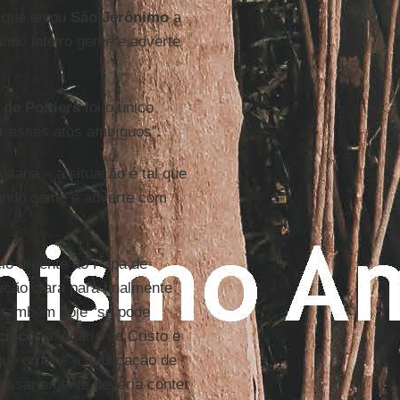
o que levou
São Jerônimo
a
ndo inteiro geme e adverte
 de Poitiers
foi o único
r esses atos ambíguos”.
stana – a situação é tal que
undo geme e adverte com
lo urgente ao Papa de
ção clara para finalmente
, também hoje “se pode
cisco
, o Vigário de Cristo e
que ordene a publicação de
cessariamente deveria conter