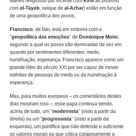
líderes religiosos (do recente com
Kirill
ao próximo
com
el-Tayeb
, xeique de
al-Azhar
) estão em função
de uma geopolítica dos povos.
Francisco
, de fato, está em sintonia com a
"
geopolítica das emoções
" de
Dominique Moisi
,
segundo a qual os povos são dominadas de vez em
quando por sentimentos diferentes: medo,
humilhação, esperança. Francisco aparece como um
grande líder do século XXI por ser capaz de mover
milhões de pessoas do medo ou da humilhação à
esperança.
Mas, para muitos europeus – os comentários destes
dias mostram isso –, esse papa continua sendo,
acima de tudo, um "
modernista
" (visto a partir da
direita) ou um "
progressista
" (visto a partir da
esquerda), um pontífice que não defende o suficiente
os valores morais ou que critica corajosamente o