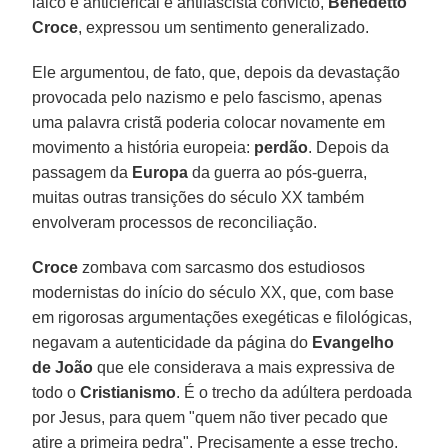
laico e anticlerical e antifascista convicto,
Benedetto
Croce
, expressou um sentimento generalizado.
Ele argumentou, de fato, que, depois da devastação
provocada pelo nazismo e pelo fascismo, apenas
uma palavra cristã poderia colocar novamente em
movimento a história europeia:
perdão
. Depois da
passagem da
Europa
da guerra ao pós-guerra,
muitas outras transições do século XX também
envolveram processos de reconciliação.
Croce
zombava com sarcasmo dos estudiosos
modernistas do início do século XX, que, com base
em rigorosas argumentações exegéticas e filológicas,
negavam a autenticidade da página do
Evangelho
de João
que ele considerava a mais expressiva de
todo o
Cristianismo
. É o trecho da adúltera perdoada
por Jesus, para quem "quem não tiver pecado que
atire a primeira pedra". Precisamente a esse trecho,