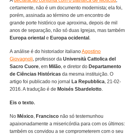
A
declaração conjunta com o patriarca de Moscou
,
certamente, não é um documento modernista; ela foi,
porém, assinada ao término de um encontro de
grande porte histórico que aproxima, depois de mil
anos de separação, não só duas Igrejas, mas também
Europa oriental
e
Europa
ocidental
.
A análise é do historiador italiano
Agostino
Giovagnoli
, professor da
Università Cattolica del
Sacro Cuore
, em
Milão
, e diretor do
Departamento
de Ciências Históricas
da mesma instituição. O
artigo foi publicado no jornal
La Repubblica
, 21-02-
2016. A tradução é de
Moisés Sbardelotto
.
Eis o texto.
No
México
,
Francisco
não só testemunhou
apaixonadamente a misericórdia para com os últimos:
também os convidou a se comprometerem com o seu