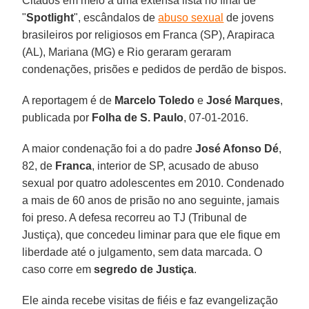
Citados em meio a uma extensa lista no final de
"
Spotlight
", escândalos de
abuso sexual
de jovens
brasileiros por religiosos em Franca (SP), Arapiraca
(AL), Mariana (MG) e Rio geraram geraram
condenações, prisões e pedidos de perdão de bispos.
A reportagem é de
Marcelo Toledo
e
José Marques
,
publicada por
Folha de S. Paulo
, 07-01-2016.
A maior condenação foi a do padre
José Afonso Dé
,
82, de
Franca
, interior de SP, acusado de abuso
sexual por quatro adolescentes em 2010. Condenado
a mais de 60 anos de prisão no ano seguinte, jamais
foi preso. A defesa recorreu ao TJ (Tribunal de
Justiça), que concedeu liminar para que ele fique em
liberdade até o julgamento, sem data marcada. O
caso corre em
segredo de Justiça
.
Ele ainda recebe visitas de fiéis e faz evangelização