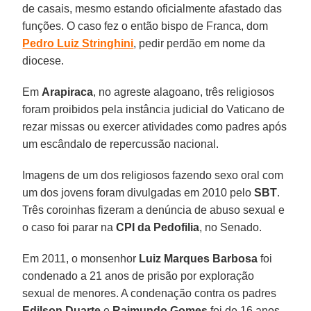
de casais, mesmo estando oficialmente afastado das
funções. O caso fez o então bispo de Franca, dom
Pedro Luiz Stringhini
, pedir perdão em nome da
diocese.
Em
Arapiraca
, no agreste alagoano, três religiosos
foram proibidos pela instância judicial do Vaticano de
rezar missas ou exercer atividades como padres após
um escândalo de repercussão nacional.
Imagens de um dos religiosos fazendo sexo oral com
um dos jovens foram divulgadas em 2010 pelo
SBT
.
Três coroinhas fizeram a denúncia de abuso sexual e
o caso foi parar na
CPI da Pedofilia
, no Senado.
Em 2011, o monsenhor
Luiz Marques Barbosa
foi
condenado a 21 anos de prisão por exploração
sexual de menores. A condenação contra os padres
Edilson Duarte
e
Raimundo Gomes
foi de 16 anos