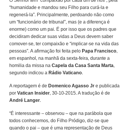
O Senhor tem “compaixão por cada um de nós”, pela
“humanidade e mandou seu Filho para curá-la e
regenerá-la”. Principalmente, perdoando não como
um “funcionário de tribunal”, mas (e a diferença é
enorme) como um pai. É por isso que os padres que
decidiram dedicar suas vidas a Deus devem saber
comover-se, ter compaixão e “implicar-se na vida das
pessoas”. A afirmação foi feita pelo
Papa Francisco
,
em espanhol, na manhã da sexta-feira, durante a
homilia da missa na
Capela da Casa Santa Marta
,
segundo indicou a
Rádio Vaticano
.
A reportagem é de
Domenico Agasso Jr
e publicada
por
Vatican Insider
, 30-10-2015. A tradução é de
André Langer
.
“É interessante – observou – que na parábola que
todos conhecemos, do Filho Pródigo, diz-se que
quando o pai – que é uma representação de Deus