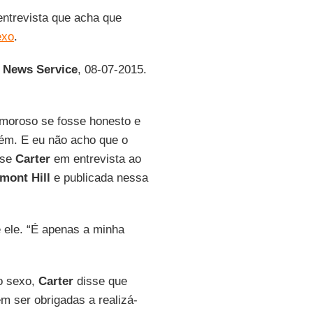
ntrevista que acha que
exo
.
n News Service
, 08-07-2015.
amoroso se fosse honesto e
uém. E eu não acho que o
sse
Carter
em entrevista ao
mont Hill
e publicada nessa
 ele. “É apenas a minha
o sexo,
Carter
disse que
m ser obrigadas a realizá-