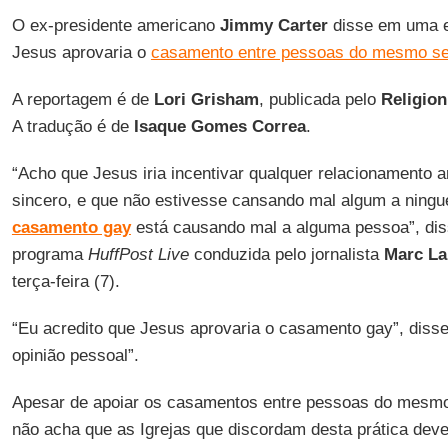
O ex-presidente americano
Jimmy Carter
disse em uma e
Jesus aprovaria o
casamento entre pessoas do mesmo s
A reportagem é de
Lori Grisham
, publicada pelo
Religio
A tradução é de
Isaque Gomes Correa
.
“Acho que Jesus iria incentivar qualquer relacionamento 
sincero, e que não estivesse cansando mal algum a ning
casamento gay
está causando mal a alguma pessoa”, di
programa
HuffPost Live
conduzida pelo jornalista
Marc La
terça-feira (7).
“Eu acredito que Jesus aprovaria o casamento gay”, disse
opinião pessoal”.
Apesar de apoiar os casamentos entre pessoas do mesm
não acha que as Igrejas que discordam desta prática deve