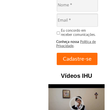
Eu concordo em
receber comunicações.
Conheça nossa
Política de
Privacidade
.
Vídeos IHU
play_circle_outline