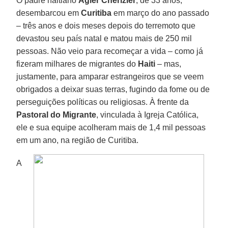
O padre haitiano
Agler Cherizier
, de 33 anos,
desembarcou em
Curitiba
em março do ano passado
– três anos e dois meses depois do terremoto que
devastou seu país natal e matou mais de 250 mil
pessoas. Não veio para recomeçar a vida – como já
fizeram milhares de migrantes do
Haiti
– mas,
justamente, para amparar estrangeiros que se veem
obrigados a deixar suas terras, fugindo da fome ou de
perseguições políticas ou religiosas. À frente da
Pastoral do Migrante
, vinculada à Igreja Católica,
ele e sua equipe acolheram mais de 1,4 mil pessoas
em um ano, na região de Curitiba.
A