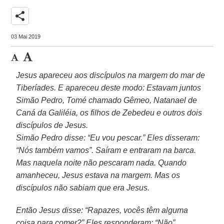
share
03 Mai 2019
Jesus apareceu aos discípulos na margem do mar de
Tiberíades. E apareceu deste modo: Estavam juntos
Simão Pedro, Tomé chamado Gêmeo, Natanael de
Caná da Galiléia, os filhos de Zebedeu e outros dois
discípulos de Jesus.
Simão Pedro disse: “Eu vou pescar.” Eles disseram:
“Nós também vamos”. Saíram e entraram na barca.
Mas naquela noite não pescaram nada. Q
uando
amanheceu, Jesus estava na margem. Mas os
discípulos não sabiam que era Jesus.
Então Jesus disse: “Rapazes, vocês têm alguma
coisa para comer?” Eles responderam: “Não”.