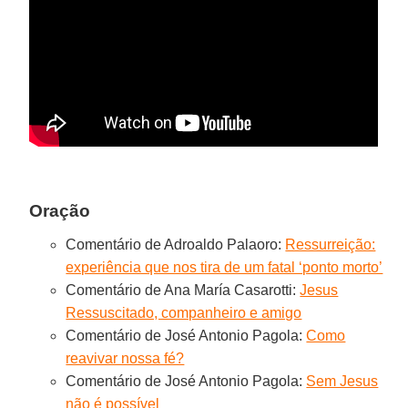
Oração
Comentário de Adroaldo Palaoro:
Ressurreição:
experiência que nos tira de um fatal ‘ponto morto’
Comentário de Ana María Casarotti:
Jesus
Ressuscitado, companheiro e amigo
Comentário de José Antonio Pagola:
Como
reavivar nossa fé?
Comentário de José Antonio Pagola:
Sem Jesus
não é possível