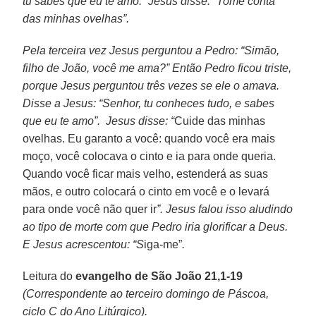
tu sabes que eu te amo.” Jesus disse: “Tome conta
das minhas ovelhas”.
Pela terceira vez Jesus perguntou a Pedro: “Simão,
filho de João, você me ama?” Então Pedro ficou triste,
porque Jesus perguntou três vezes se ele o amava.
Disse a Jesus: “Senhor, tu conheces tudo, e sabes
que eu te amo”.
Jesus disse: “
Cuide das minhas
ovelhas. Eu garanto a você: quando você era mais
moço, você colocava o cinto e ia para onde queria.
Quando você ficar mais velho, estenderá as suas
mãos, e outro colocará o cinto em você e o levará
para onde você não quer ir
”.
Jesus falou isso aludindo
ao tipo de morte com que Pedro iria glorificar a Deus.
E Jesus acrescentou: “S
iga-me”
.
Leitura do
evangelho de São João 21,1-19
(Correspondente ao terceiro domingo de Páscoa,
ciclo C do Ano Litúrgico).