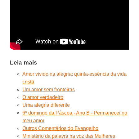
Leia mais
Amor vivido na alegria: quinta-essência da vida
cristã
Um amor sem fronteiras
O amor verdadeiro
Uma alegria diferente
6º domingo da Páscoa - Ano B - Permanecei no
meu amor
Outros Comentários do Evangelh
o
Ministério da palavra na voz das Mulheres