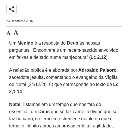
share
23 Dezembro 2016
Um
Menino
é a resposta de
Deus
às nossas
perguntas. “Encontrareis um recém-nascido envolvido
em faixas e deitado numa manjedoura” (
Lc 2,12
).
A reflexão bíblica é elaborada por
Adroaldo Palaoro
,
sacerdote jesuíta, comentando o evangelho da Vigília
de Natal (24/12/2016) que corresponde ao texto de
Lc
2,1-14
.
Natal
. Estamos em um tempo que nos fala do
essencial: um
Deus
que se faz carne, o divino que se
faz humano; o eterno se estremece diante do que é
terno; o infinito abraça amorosamente a fragilidade...