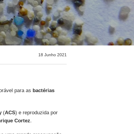
18 Junho 2021
orável para as
bactérias
y
(
ACS
) e reproduzida por
rique
Cortez
.