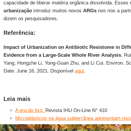
capacidade de liberar matéria orgânica dissolvida. Esses 
urbanização
introduz muitos novos
ARGs
nos rios a part
dizem os pesquisadores.
Referência:
Impact of Urbanization on Antibiotic Resistome in Diff
Evidence from a Large-Scale Whole River Analysis
. Ru
Yang, Hongzhe Li, Yong-Guan Zhu, and Li Cui. Environ. Sci
Date: June 16, 2021. Disponível
aqui
.
Leia mais
A era do lixo.
Revista IHU On-Line N° 410
Microplásticos na água subterrânea apresentam ris
Escoamento das águas pluviais pode ser uma grande