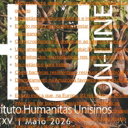
Microplásticos afetam o ciclo global de nutrientes e 
oceano
Microplásticos: microscópicos e invasivos
Estudo mostra que podemos estar ‘contaminados’ po
os oceanos
Os microplásticos já chegaram ao intestino humano
Uma ameaça subestimada: poluição terrestre com mi
Os efeitos dos microplásticos nos organismos das z
Microplástico para todos!
Como bactérias resistentes e resíduos de antibióti
Desmatamento na Amazônia favorece aumento de bac
antibióticos
Estudo indica que, na Europa, 33 mil pessoas morre
infecções por bactérias resistentes a antibióticos
Maior acesso a antibióticos, aliado ao seu uso indev
surgimento de bactérias resistentes em todo mundo
Novo alerta sobre as bactérias “invencíveis”