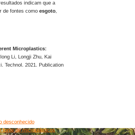
resultados indicam que a
ir de fontes como
esgoto
,
erent Microplastics:
ilong Li, Longji Zhu, Kai
. Technol. 2021. Publication
co desconhecido
 fonte de microplásticos