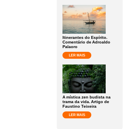
Itinerantes do Espírito.
Comentário de Adroaldo
Palaoro
LER MAIS
A mística zen budista na
trama da vida. Artigo de
Faustino Teixeira
LER MAIS