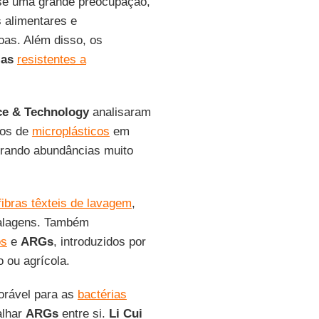
se uma grande preocupação,
 alimentares e
oas. Além disso, os
ias
resistentes a
ce & Technology
analisaram
pos de
microplásticos
em
trando abundâncias muito
fibras têxteis de lavagem
,
balagens. Também
os
e
ARGs
, introduzidos por
 ou agrícola.
orável para as
bactérias
alhar
ARGs
entre si.
Li Cui