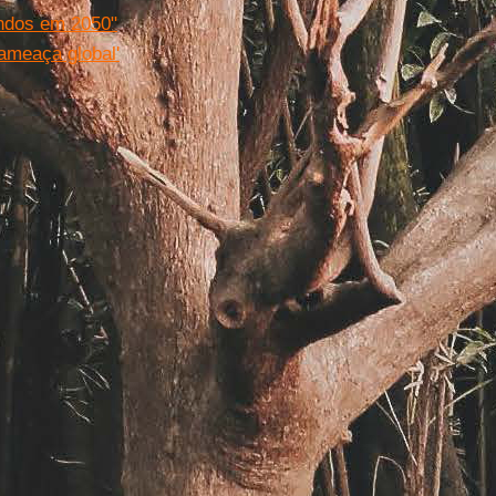
ndos em 2050"
'ameaça global'