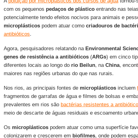
A
poluição por microplásticos dos cursos de água
tornou-
com os pequenos
pedaços de plástico
entrando nas teias
potencialmente tendo efeitos nocivos para animais e pess
microplásticos
podem atuar como
criadouros de bactér
antibióticos
.
Agora, pesquisadores relatando na
Environmental Scien
genes de resistência a antibióticos
(
ARGs
) em cinco ti
diferentes locais ao longo do
rio Beilun
, na
China
, encon
maiores nas regiões urbanas do que nas rurais.
Nos rios, as principais fontes de
microplásticos
incluem
fragmentos de garrafas de água e filmes de bolsas e em
prevalentes em rios são
bactérias resistentes a antibiótic
meio de descarte de águas residuais e escoamento urbano
Os
microplásticos
podem atuar como uma superfície fav
colonizarem e crescerem em
biofilmes
, onde podem esp