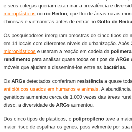
e seus colegas queriam examinar a prevalência e diversi
microplásticos
no
rio Beilun
, que flui de áreas rurais mo
chinesas e vietnamitas antes de entrar no
Golfo de Beib
Os pesquisadores imergiram amostras de cinco tipos de 
em 14 locais com diferentes níveis de urbanização. Após 
microplásticos
e usaram a reação em cadeia da
polimera
rendimento
para analisar quase todos os tipos de
ARGs
e
móveis que ajudam a disseminá-los entre as
bactérias
.
Os
ARGs
detectados conferiram
resistência
a quase toda
antibióticos usados em humanos e animais
. A abundância
genéticos aumentou cerca de 1.000 vezes das áreas rurai
disso, a diversidade de
ARGs
aumentou.
Dos cinco tipos de plásticos, o
polipropileno
teve a maio
maior risco de espalhar os genes, possivelmente por sua m