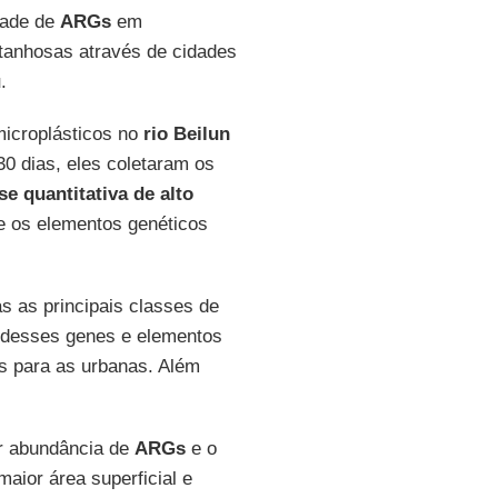
dade de
ARGs
em
ntanhosas através de cidades
u
.
microplásticos no
rio Beilun
30 dias, eles coletaram os
se quantitativa
de alto
 os elementos genéticos
s as principais classes de
 desses genes e elementos
s para as urbanas. Além
r abundância de
ARGs
e o
aior área superficial e