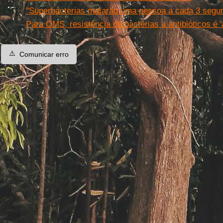
"Superbácterias matarão uma pessoa a cada 3 segu
Para OMS, resistência de bactérias a antibióticos é 
⚠️
Comunicar erro