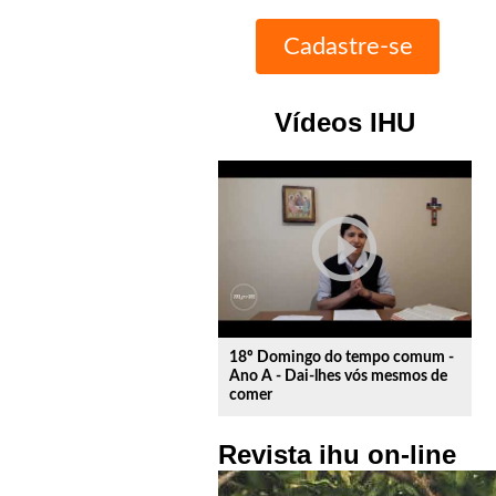
Vídeos IHU
play_circle_outline
18º Domingo do tempo comum -
Ano A - Dai-lhes vós mesmos de
comer
Revista ihu on-line