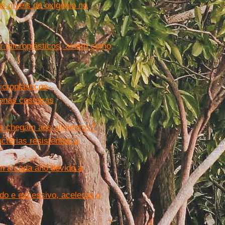
os níveis de oxigênio no
r microplásticos, assim como
croplásticos
onas costeiras
cos chegam aos alimentos?
térias resistentes a
m a cada ano devido a
ido e excessivo, acelerou o