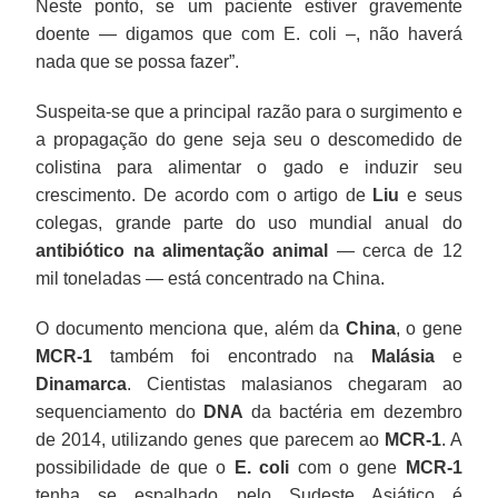
Neste ponto, se um paciente estiver gravemente
doente — digamos que com E. coli –, não haverá
nada que se possa fazer”.
Suspeita-se que a principal razão para o surgimento e
a propagação do gene seja seu o descomedido de
colistina para alimentar o gado e induzir seu
crescimento. De acordo com o artigo de
Liu
e seus
colegas, grande parte do uso mundial anual do
antibiótico na alimentação animal
— cerca de 12
mil toneladas — está concentrado na China.
O documento menciona que, além da
China
, o gene
MCR-1
também foi encontrado na
Malásia
e
Dinamarca
. Cientistas malasianos chegaram ao
sequenciamento do
DNA
da bactéria em dezembro
de 2014, utilizando genes que parecem ao
MCR-1
. A
possibilidade de que o
E. coli
com o gene
MCR-1
tenha se espalhado pelo Sudeste Asiático é