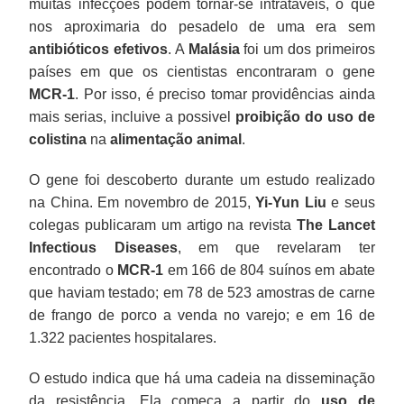
muitas infecções podem tornar-se intratáveis, o que
nos aproximaria do pesadelo de uma era sem
antibióticos efetivos
. A
Malásia
foi um dos primeiros
países em que os cientistas encontraram o gene
MCR-1
. Por isso, é preciso tomar providências ainda
mais serias, incluive a possivel
proibição do uso de
colistina
na
alimentação animal
.
O gene foi descoberto durante um estudo realizado
na China. Em novembro de 2015,
Yi-Yun Liu
e seus
colegas publicaram um artigo na revista
The Lancet
Infectious Diseases
, em que revelaram ter
encontrado o
MCR-1
em 166 de 804 suínos em abate
que haviam testado; em 78 de 523 amostras de carne
de frango de porco a venda no varejo; e em 16 de
1.322 pacientes hospitalares.
O estudo indica que há uma cadeia na disseminação
da resistência. Ela começa a partir do
uso de