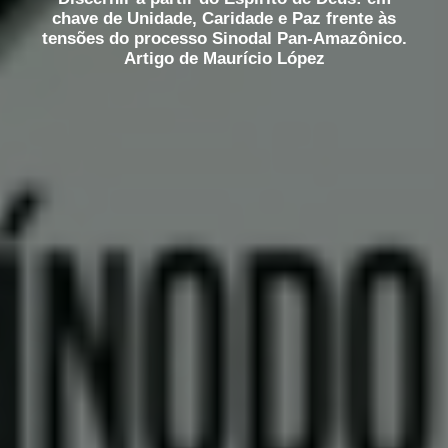
chave de Unidade, Caridade e Paz frente às
tensões do processo Sinodal Pan-Amazônico.
Artigo de Maurício López