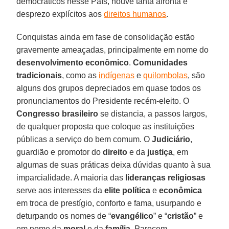
democráticos nesse País, houve tanta afronta e
desprezo explícitos aos
direitos humanos
.
Conquistas ainda em fase de consolidação estão
gravemente ameaçadas, principalmente em nome do
desenvolvimento econômico
.
Comunidades
tradicionais
, como as
indígenas
e
quilombolas
, são
alguns dos grupos depreciados em quase todos os
pronunciamentos do Presidente recém-eleito. O
Congresso brasileiro
se distancia, a passos largos,
de qualquer proposta que coloque as instituições
públicas a serviço do bem comum. O
Judiciário
,
guardião e promotor do
direito
e da
justiça
, em
algumas de suas práticas deixa dúvidas quanto à sua
imparcialidade. A maioria das
lideranças religiosas
serve aos interesses da
elite política
e
econômica
em troca de prestígio, conforto e fama, usurpando e
deturpando os nomes de “
evangélico
” e “
cristão
” e
em nome da
moral
e da
família
. Parecem